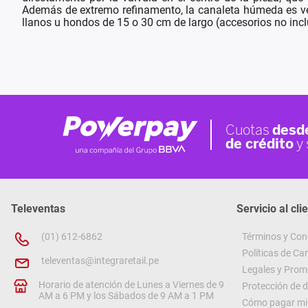
Además de extremo refinamento, la canaleta húmeda es vers
llanos u hondos de 15 o 30 cm de largo (accesorios no inc
Televentas
Servicio al cli
(01) 612-6862
Términos y Con
Políticas de C
televentas@integraretail.pe
Legales y Prom
Horario de atención de Lunes a Viernes de 9
Protección de 
AM a 6 PM y los Sábados de 9 AM a 1 PM
Cómo pagar mi 