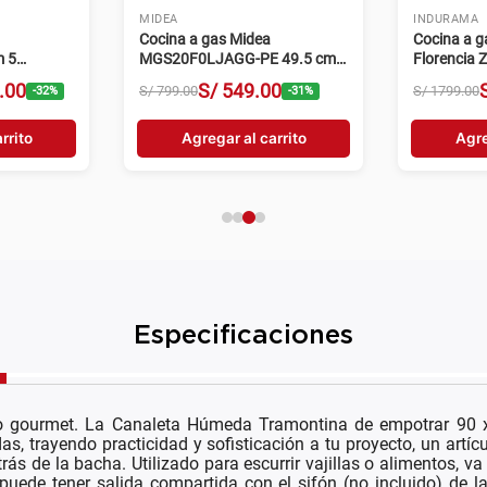
MIDEA
INDURAMA
Cocina a gas Midea
Cocina a 
 5
MGS20F0LJAGG-PE 49.5 cm 4
Florencia 
idable
hornillas gris
hornillas 
.
00
S/
549
.
00
S/
799
.
00
S/
1799
.
00
-
32
%
-
31
%
rrito
Agregar al carrito
Agre
Especificaciones
o gourmet. La Canaleta Húmeda Tramontina de empotrar 90 x
 trayendo practicidad y sofisticación a tu proyecto, un artí
s de la bacha. Utilizado para escurrir vajillas o alimentos, va a
 puede tener salida compartida con el sifón (no incluido) de l