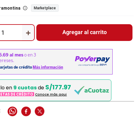
ramontina
Marketplace
＋
Agregar al carrito
S/177.97
elo en
9 cuotas
de
JETAS DE CRÉDITO
Conoce más aqui