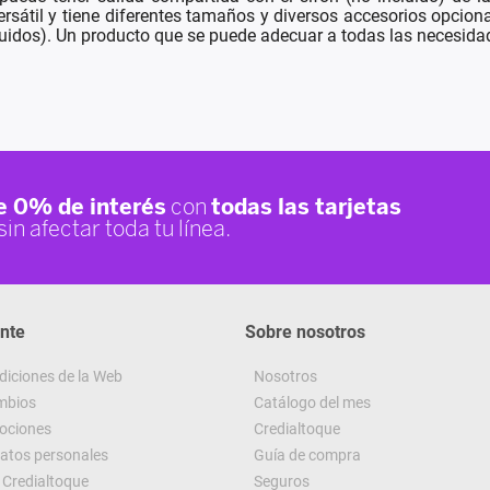
átil y tiene diferentes tamaños y diversos accesorios opcional
luidos). Un producto que se puede adecuar a todas las necesida
ente
Sobre nosotros
diciones de la Web
Nosotros
ambios
Catálogo del mes
ociones
Credialtoque
datos personales
Guía de compra
Credialtoque
Seguros