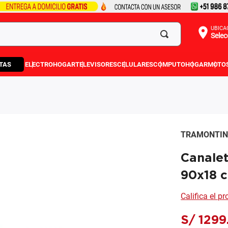
UBICA
Selec
TAS
ELECTROHOGAR
TELEVISORES
CELULARES
COMPUTO
HOGAR
MOTO
TRAMONTI
Canale
90x18 
Califica el p
S/
1299