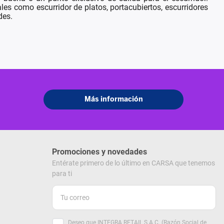
es como escurridor de platos, portacubiertos, escurridores
des.
Promociones y novedades
Entérate primero de lo último en CARSA que tenemos
para ti
Deseo que INTEGRA RETAIL S.A.C. (Razón Social de