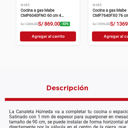
MABE
MABE
Cocina a gas Mabe
Cocina a gas Mabe
CMP6040FNO 60 cm 4
CMP7640FX0 76 cm
hornillas negro
hornillas acero inox
S/
869
.
00
S/
1369
S/
1269
.
00
S/
1999
.
00
-
32
%
Agregar al carrito
Agregar al ca
Descripción
La Canaleta Húmeda va a completar tu cocina o espaci
Satinado con 1 mm de espesor para superponer en mesadas,
tamaño de 90 cm, se puede instalar de forma horizontal atrá
directamente por la válvula en el centro de la pieza, que