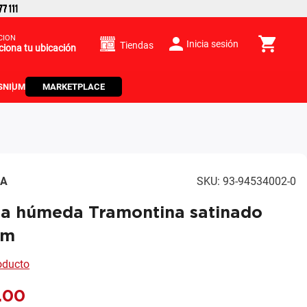
CIÓN
Inicia sesión
Tiendas
ciona tu ubicación
S
NIUM
MARKETPLACE
NA
SKU
:
93-94534002-0
ta húmeda Tramontina satinado
cm
roducto
.
00