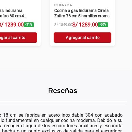
INDURAMA
gas Indurama
Cocina a gas Indurama Cirella
Zafiro 60 cm 4
Zafiro 76 cm 5 hornillas croma
croma
S/
1239
.
00
S/
1289
.
00
S/
1849
.
00
-
31
%
-
30
%
gar al carrito
Agregar al carrito
Reseñas
 18 cm se fabrica en acero inoxidable 304 con acabado
culo fundamental en cualquier cocina moderna. Debido a su
 recoger el agua de los escurridores auxiliares y escurrirla
a bacha o un punto exclusivo de salida para el escurridor.