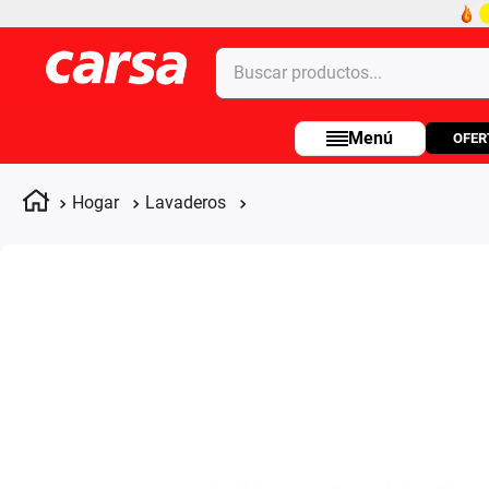
Buscar productos...
OFER
Términos más buscados
1
.
celulares
Hogar
Lavaderos
2
.
moto
3
.
laptop
4
.
apple