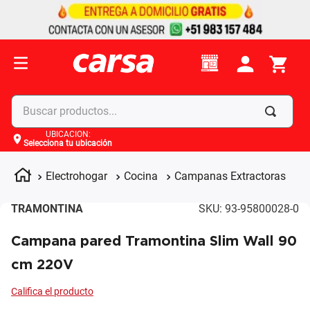
Buscar productos...
UBICACIÓN
:
Selecciona tu ubicación
Términos más buscados
1
.
celulares
Electrohogar
Cocina
Campanas Extractoras
2
.
moto
TRAMONTINA
SKU
:
93-95800028-0
3
.
laptop
Campana pared Tramontina Slim Wall 90
4
.
apple
cm 220V