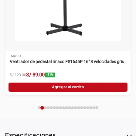
IMACO
Ventilador de pedestal Imaco FS1645P 16" 3 velocidades gris
S/
89
.
00
S/
129
.
00
-
31
%
Agregar al carrito
Especificaciones