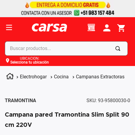
Buscar productos...
UBICACIÓN
:
Selecciona tu ubicación
Términos más buscados
1
.
celulares
Electrohogar
Cocina
Campanas Extractoras
2
.
moto
3
.
laptop
TRAMONTINA
SKU
:
93-95800030-0
4
.
apple
Campana pared Tramontina Slim Split 90
cm 220V