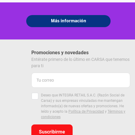
Promociones y novedades
Entérate primero de lo último en CARSA que tenemos
para ti
Deseo que INTEGRA RETAIL S.A.C. (Razón Social de
Carsa) y sus empresas vinculadas me mantengan
informado(a) de nuevas ofertas y promociones. He
leído y acepto la
Política de Privacidad
y
Términos y
condiciones
Suscribirme