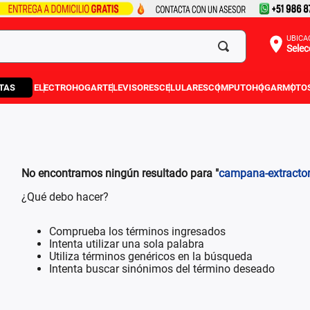
UBICA
Selec
TAS
ELECTROHOGAR
TELEVISORES
CELULARES
COMPUTO
HOGAR
MOTO
No encontramos ningún resultado para "
campana-extracto
¿Qué debo hacer?
Comprueba los términos ingresados
Intenta utilizar una sola palabra
Utiliza términos genéricos en la búsqueda
Intenta buscar sinónimos del término deseado