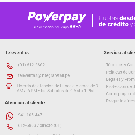
Televentas
Servicio al cli
(01) 612-6862
Términos y Con
Políticas de C
televentas@integraretail.pe
Legales y Prom
Horario de atención de Lunes a Viernes de 9
Protección de 
AM a 6 PM y los Sábados de 9 AM a 1 PM
Cómo pagar mi 
Preguntas frec
Atención al cliente
941-105-447
612-6863 / directo (01)