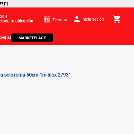
CIÓN
Inicia sesión
Tiendas
ciona tu ubicación
S
NIUM
MARKETPLACE
ra-sole-roma-60cm-1m-inox-2793
"