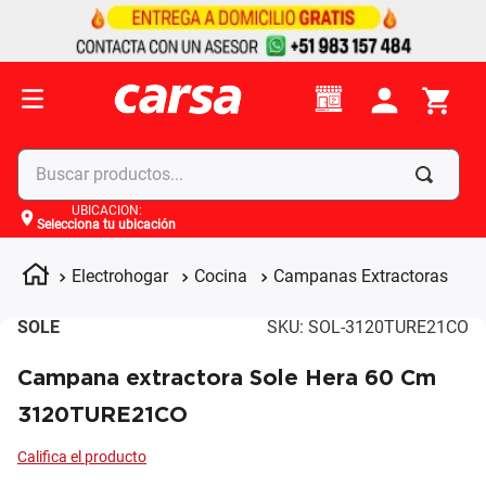
Buscar productos...
UBICACIÓN
:
Selecciona tu ubicación
Términos más buscados
1
.
celulares
Electrohogar
Cocina
Campanas Extractoras
2
.
moto
SOLE
SKU
:
SOL-3120TURE21CO
3
.
laptop
Campana extractora Sole Hera 60 Cm
4
.
apple
3120TURE21CO