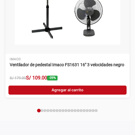
IMACO
Ventilador de pedestal Imaco FS1631 16" 3 velocidades negro
S/
109
.
00
S/
179
.
00
-
39
%
Agregar al carrito