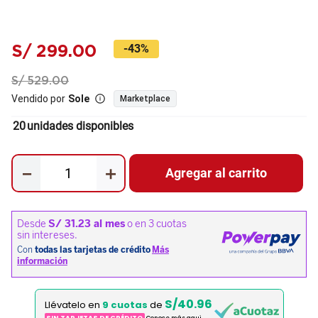
S/
299
.
00
-
43%
S/
529
.
00
Vendido por
Sole
Marketplace
20
unidades disponibles
－
＋
Agregar al carrito
S/40.96
Llévatelo en
9 cuotas
de
SIN TARJETAS DE CRÉDITO