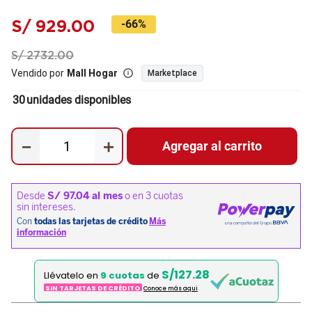
S/
929
.
00
-
66%
S/
2732
.
00
Vendido por
Mall Hogar
Marketplace
30
unidades disponibles
－
＋
Agregar al carrito
S/127.28
Llévatelo en
9 cuotas
de
SIN TARJETAS DE CRÉDITO
Conoce más aqui