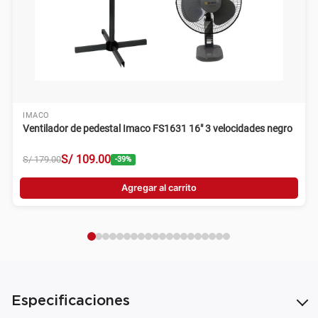
IMACO
Ventilador de pedestal Imaco FS1631 16" 3 velocidades negro
S/
109
.
00
S/
179
.
00
-
39
%
Agregar al carrito
Especificaciones