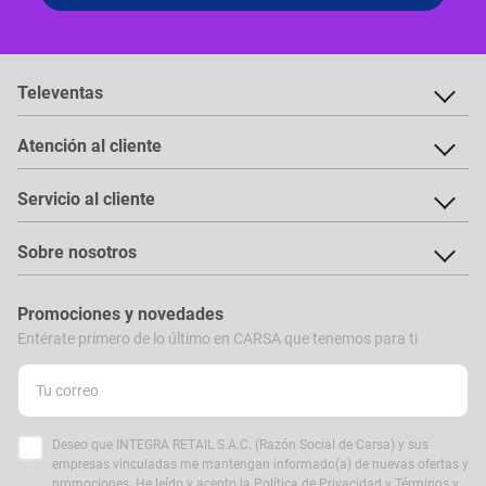
Televentas
Atención al cliente
Servicio al cliente
Sobre nosotros
Promociones y novedades
Entérate primero de lo último en CARSA que tenemos para ti
Deseo que INTEGRA RETAIL S.A.C. (Razón Social de Carsa) y sus
empresas vinculadas me mantengan informado(a) de nuevas ofertas y
promociones. He leído y acepto la
Política de Privacidad
y
Términos y