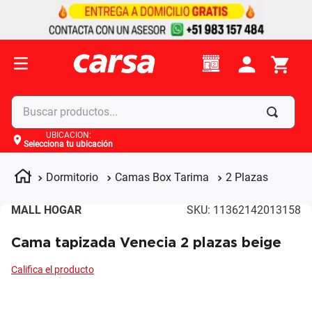
Buscar productos...
UBICACIÓN
:
Selecciona tu ubicación
Términos más buscados
1
.
celulares
Dormitorio
Camas Box Tarima
2 Plazas
2
.
moto
MALL HOGAR
SKU
:
11362142013158
3
.
laptop
Cama tapizada Venecia 2 plazas beige
4
.
apple