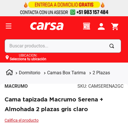
Buscar productos...
UBICACIÓN
:
Selecciona tu ubicación
Términos más buscados
1
.
celulares
Dormitorio
Camas Box Tarima
2 Plazas
2
.
moto
MACRUMO
SKU
:
CAMSERENA2GC
3
.
laptop
Cama tapizada Macrumo Serena +
4
.
apple
Almohada 2 plazas gris claro