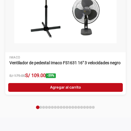
IMACO
Ventilador de pedestal Imaco FS1631 16" 3 velocidades negro
S/
109
.
00
S/
179
.
00
-
39
%
Agregar al carrito