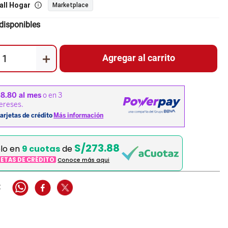
all Hogar
Marketplace
disponibles
＋
Agregar al carrito
S/273.88
elo en
9 cuotas
de
JETAS DE CRÉDITO
Conoce más aqui