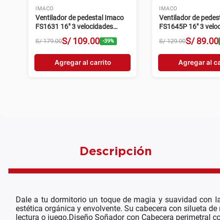
TELSTAR
LG
Televisor smart Telstar 32" HD
Televisor Smart LG
LED webOS TTL-
webOS 55NU800B
TV32HEW5F3PE
S/
439
.
00
S/
1299
S/
699
.
00
S/
1999
.
00
-
37
%
Agregar al carrito
Agregar al ca
Descripción
Dale a tu dormitorio un toque de magia y suavidad con 
estética orgánica y envolvente. Su cabecera con silueta 
lectura o juego.Diseño Soñador con Cabecera perimetral con