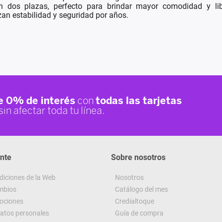
 en dos plazas, perfecto para brindar mayor comodidad y li
an estabilidad y seguridad por años.
ente
Sobre nosotros
diciones de la Web
Nosotros
ambios
Catálogo del mes
ociones
Credialtoque
datos personales
Guía de compra