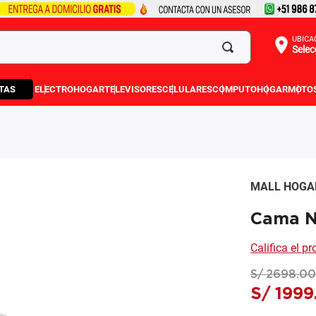
UBICA
Selec
TAS
ELECTROHOGAR
TELEVISORES
CELULARES
COMPUTO
HOGAR
MOTO
MALL HOGA
Cama N
Califica el p
S/
2698
.
0
S/
1999