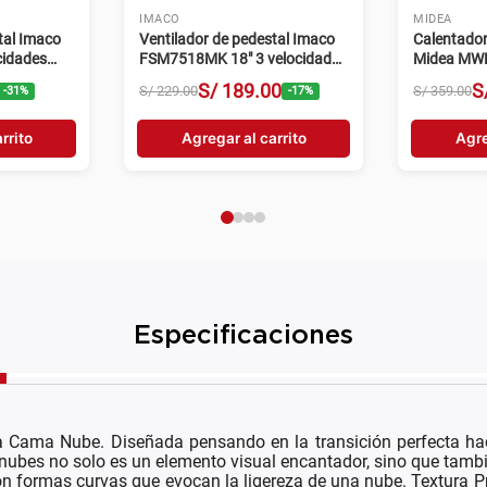
LG
LG
 55" 4K UHD
Televisor smart LG 65" 4K UHD
Televisor 
PSB
webOS 65NU800BPSB
QNED web
.
00
S/
1549
.
00
S/
2299
.
00
S/
2199
.
00
-
35
%
-
33
%
rrito
Agregar al carrito
Agre
Especificaciones
la Cama Nube. Diseñada pensando en la transición perfecta ha
de nubes no solo es un elemento visual encantador, sino que ta
 formas curvas que evocan la ligereza de una nube. Textura Pre