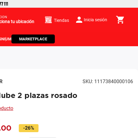
CIÓN
Inicia sesión
Tiendas
ciona tu ubicación
S
NIUM
MARKETPLACE
R
SKU
:
11173840000106
ube 2 plazas rosado
roducto
0
.
00
-
26%