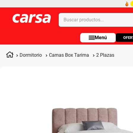
Buscar productos...
OFER
Términos más buscados
1
.
celulares
Dormitorio
Camas Box Tarima
2 Plazas
2
.
moto
3
.
laptop
4
.
apple