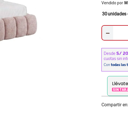
Vendido por
M
30
unidades 
－
Llévat
SIN TAR