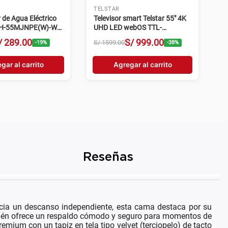
LG
smart LG 55" 4K UHD
Televisor smart LG 65" 4K UHD
OS 55QNED73ASA
ThinQ AI webOS 25
65UA7300PSB (2025)
S/
1489
.
00
S/
1779
.
00
S/
2599
.
00
-
32
%
-
32
%
gar al carrito
Agregar al carrito
Reseñas
cia un descanso independiente, esta cama destaca por su
mbién ofrece un respaldo cómodo y seguro para momentos de
mium con un tapiz en tela tipo velvet (terciopelo) de tacto