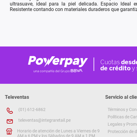
ultrasuave, ideal para la piel delicada. Espacio Ideal
Resistente contando con materiales duraderos que garantiz
Televentas
Servicio al cli
(01) 612-6862
Términos y Con
Políticas de C
televentas@integraretail.pe
Legales y Prom
Horario de atención de Lunes a Viernes de 9
Protección de 
AM a 6 PM y los Sábados de 9 AM a 1 PM