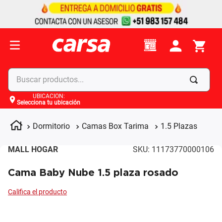
Buscar productos...
UBICACIÓN
:
Selecciona tu ubicación
Términos más buscados
1
.
celulares
Dormitorio
Camas Box Tarima
1.5 Plazas
2
.
moto
MALL HOGAR
SKU
:
11173770000106
3
.
laptop
Cama Baby Nube 1.5 plaza rosado
4
.
apple