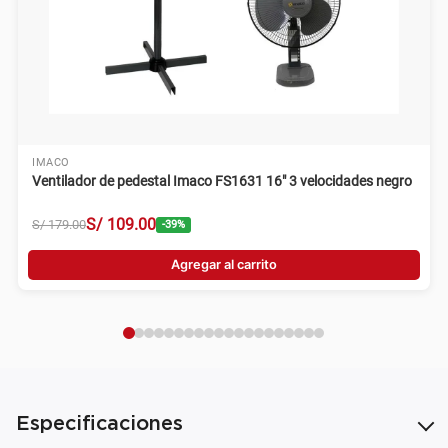
IMACO
Ventilador de pedestal Imaco FS1631 16" 3 velocidades negro
S/
109
.
00
S/
179
.
00
-
39
%
Agregar al carrito
Especificaciones