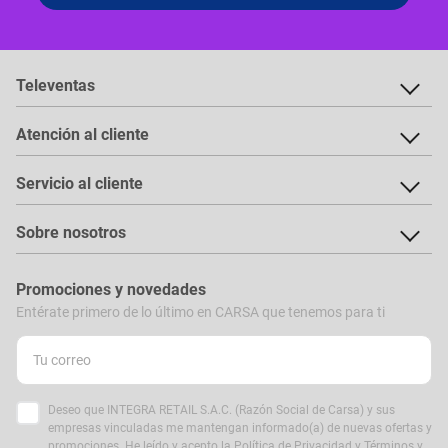
Televentas
Atención al cliente
Servicio al cliente
Sobre nosotros
Promociones y novedades
Entérate primero de lo último en CARSA que tenemos para ti
Deseo que INTEGRA RETAIL S.A.C. (Razón Social de Carsa) y sus
empresas vinculadas me mantengan informado(a) de nuevas ofertas y
promociones. He leído y acepto la
Política de Privacidad
y
Términos y