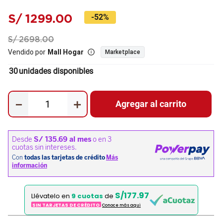
S/
1299
.
00
-
52%
S/
2698
.
00
Vendido por
Mall Hogar
Marketplace
30
unidades disponibles
－
＋
Agregar al carrito
S/177.97
Llévatelo en
9 cuotas
de
SIN TARJETAS DE CRÉDITO
Conoce más aqui