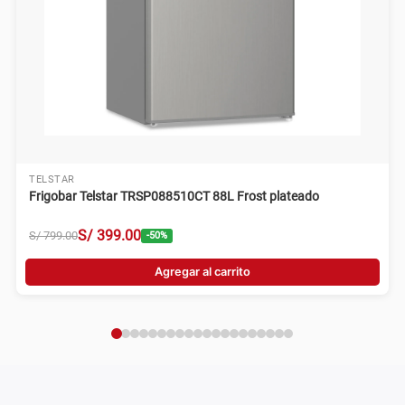
TELSTAR
Frigobar Telstar TRSP088510CT 88L Frost plateado
S/
399
.
00
S/
799
.
00
-
50
%
Agregar al carrito