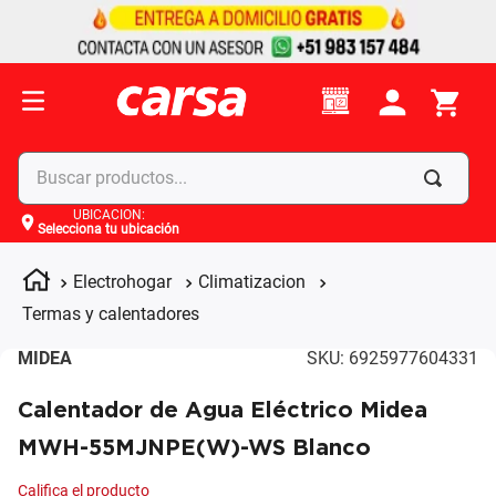
Buscar productos...
UBICACIÓN
:
Selecciona tu ubicación
Términos más buscados
1
.
celulares
Electrohogar
Climatizacion
2
.
moto
Termas y calentadores
3
.
laptop
MIDEA
SKU
:
6925977604331
4
.
apple
Calentador de Agua Eléctrico Midea
MWH-55MJNPE(W)-WS Blanco