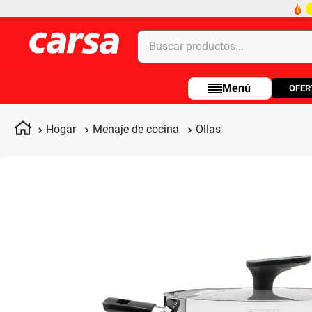
Buscar productos...
OFER
Términos más buscados
1
.
celulares
Hogar
Menaje de cocina
Ollas
2
.
moto
3
.
laptop
4
.
apple