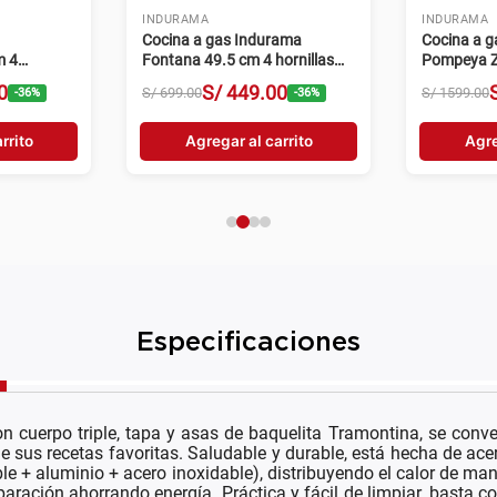
INDURAMA
INDURAMA
Cocina a gas Indurama
Cocina a 
m 4
Fontana 49.5 cm 4 hornillas
Pompeya Z
gris
hornillas n
0
S/
449
.
00
S/
699
.
00
S/
1599
.
00
-
36
%
-
36
%
rrito
Agregar al carrito
Agre
Especificaciones
 cuerpo triple, tapa y asas de baquelita Tramontina, se conve
 de sus recetas favoritas. Saludable y durable, está hecha de ac
dable + aluminio + acero inoxidable), distribuyendo el calor de 
aración ahorrando energía. Práctica y fácil de limpiar, basta c