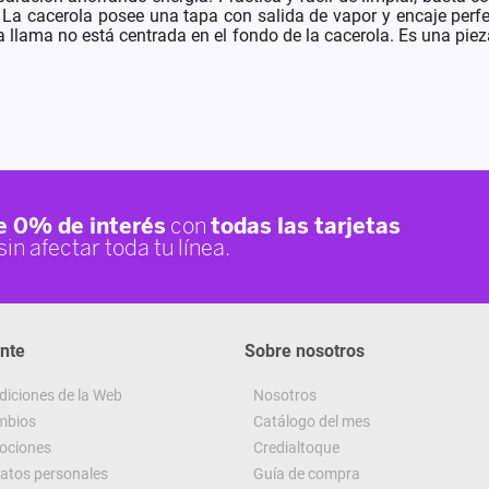
las. La cacerola posee una tapa con salida de vapor y encaje p
 llama no está centrada en el fondo de la cacerola. Es una pie
ente
Sobre nosotros
diciones de la Web
Nosotros
ambios
Catálogo del mes
ociones
Credialtoque
datos personales
Guía de compra