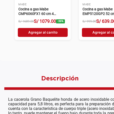
MABE
MABE
Cocina a gas Mabe
Cocina a gas Mabe
CMP6060FX1 60 cm 4
EMP5120GP2 52 c
hornillas acero inoxidable
hornillas grafito
S/
1079
.
00
S/
639
.
0
S/
1689
.
00
S/
999
.
00
-
36
%
Agregar al carrito
Agregar al ca
Descripción
La cacerola Grano Baquelite honda de acero inoxidable con
capacidad para 5,8 litros, es perfecta para la preparación
cuenta con la característica de cuerpo triple (acero inoxi
lo tanto, puede mantener el fuego bajo durante toda la prep