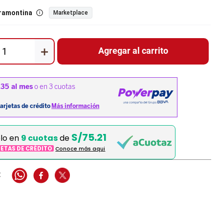
ramontina
Marketplace
＋
Agregar al carrito
S/75.21
elo en
9 cuotas
de
JETAS DE CRÉDITO
Conoce más aqui