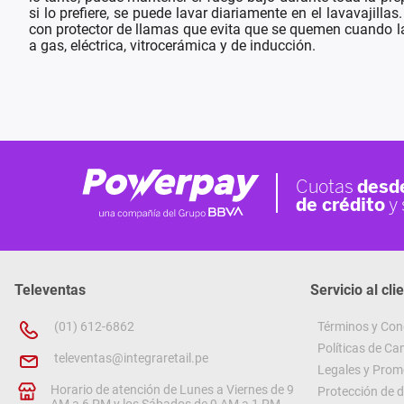
si lo prefiere, se puede lavar diariamente en el lavavajil
con protector de llamas que evita que se quemen cuando la
a gas, eléctrica, vitrocerámica y de inducción.
Televentas
Servicio al cli
(01) 612-6862
Términos y Con
Políticas de C
televentas@integraretail.pe
Legales y Prom
Horario de atención de Lunes a Viernes de 9
Protección de 