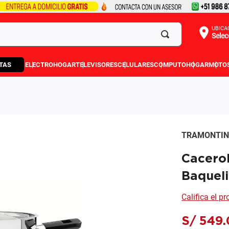
UBICA
Selec
TAS
ELECTROHOGAR
TELEVISORES
CELULARES
COMPUTO
HOGAR
MOTO
TRAMONTI
Cacero
Baqueli
Califica el p
S/
549
.