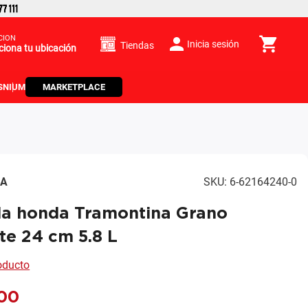
CIÓN
Inicia sesión
Tiendas
ciona tu ubicación
S
NIUM
MARKETPLACE
NA
SKU
:
6-62164240-0
la honda Tramontina Grano
te 24 cm 5.8 L
roducto
00