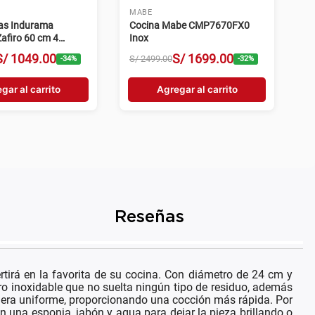
MABE
gas Indurama
Cocina Mabe CMP7670FX0
afiro 60 cm 4
Inox
egro
S/
1049
.
00
S/
1699
.
00
S/
2499
.
00
-
34
%
-
32
%
gar al carrito
Agregar al carrito
Reseñas
rtirá en la favorita de su cocina. Con diámetro de 24 cm y
ero inoxidable que no suelta ningún tipo de residuo, además
manera uniforme, proporcionando una cocción más rápida. Por
on una esponja, jabón y agua para dejar la pieza brillando o