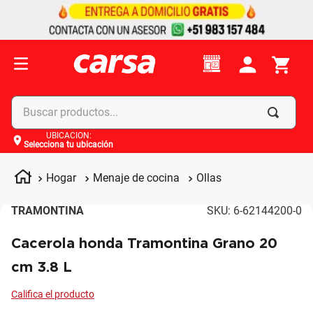
Buscar productos...
UBICACIÓN
:
Selecciona tu ubicación
Términos más buscados
1
.
celulares
Hogar
Menaje de cocina
Ollas
2
.
moto
TRAMONTINA
SKU
:
6-62144200-0
3
.
laptop
Cacerola honda Tramontina Grano 20
4
.
apple
cm 3.8 L