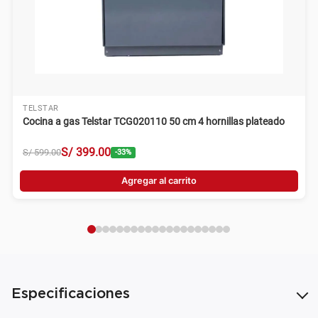
TELSTAR
Cocina a gas Telstar TCG020110 50 cm 4 hornillas plateado
S/
399
.
00
S/
599
.
00
-
33
%
Agregar al carrito
Especificaciones