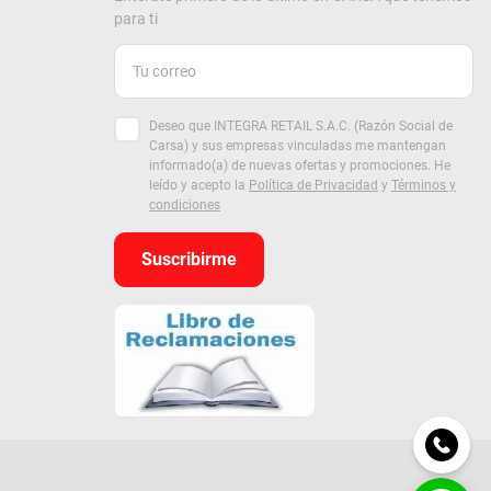
para ti
Deseo que INTEGRA RETAIL S.A.C. (Razón Social de
Carsa) y sus empresas vinculadas me mantengan
informado(a) de nuevas ofertas y promociones. He
leído y acepto la
Política de Privacidad
y
Términos y
condiciones
Suscribirme