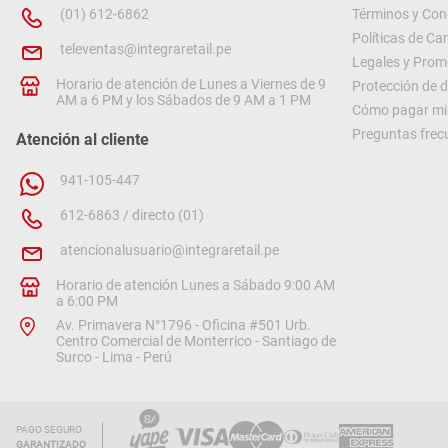
(01) 612-6862
Términos y Con
Políticas de C
televentas@integraretail.pe
Legales y Prom
Horario de atención de Lunes a Viernes de 9
Protección de 
AM a 6 PM y los Sábados de 9 AM a 1 PM
Cómo pagar mi 
Preguntas frec
Atención al cliente
941-105-447
612-6863 / directo (01)
atencionalusuario@integraretail.pe
Horario de atención Lunes a Sábado 9:00 AM
a 6:00 PM
Av. Primavera N°1796 - Oficina #501 Urb.
Centro Comercial de Monterrico - Santiago de
Surco - Lima - Perú
PAGO SEGURO
GARANTIZADO