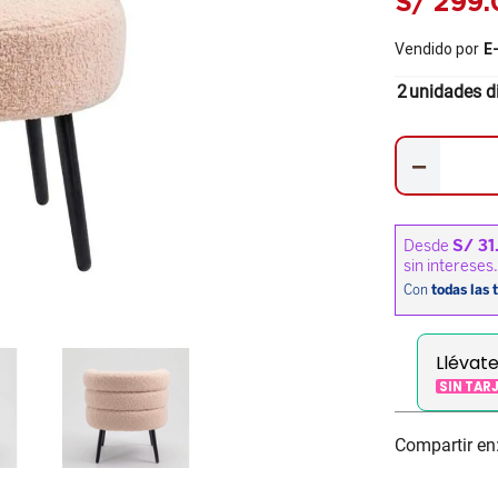
S/
299
.
Vendido por
E
2
unidades d
－
Llévat
SIN TAR