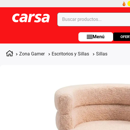
Buscar productos...
OFER
Términos más buscados
1
.
celulares
Zona Gamer
Escritorios y Sillas
Sillas
2
.
moto
3
.
laptop
4
.
apple