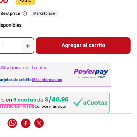
00
-
25%
-Bestprice
Marketplace
isponibles
＋
Agregar al carrito
S/40.96
elo en
9 cuotas
de
JETAS DE CRÉDITO
Conoce más aqui