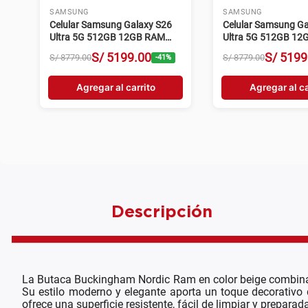
SAMSUNG
SAMSUNG
Celular Samsung Galaxy S26
Celular Samsung Ga
Ultra 5G 512GB 12GB RAM
Ultra 5G 512GB 1
200MP Negro
Cámara 200MP viol
S/
5199
.
00
S/
5199
S/
8779
.
00
S/
8779
.
00
-
41
%
Agregar al carrito
Agregar al ca
Descripción
La Butaca Buckingham Nordic Ram en color beige combina 
Su estilo moderno y elegante aporta un toque decorativo 
ofrece una superficie resistente, fácil de limpiar y preparada