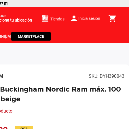
CIÓN
Inicia sesión
Tiendas
ciona tu ubicación
S
NIUM
MARKETPLACE
AM
SKU
:
DYH390043
 Buckingham Nordic Ram máx. 100
 beige
roducto