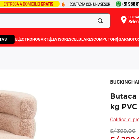
UBICA
Selec
TAS
ELECTROHOGAR
TELEVISORES
CELULARES
COMPUTO
HOGAR
MOTO
BUCKINGH
Butaca
kg PVC
Califica el p
S/
399
.
00