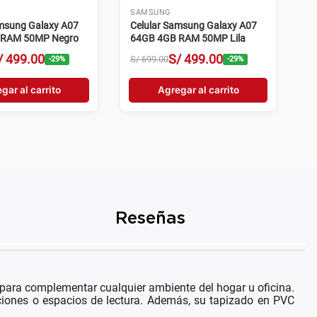
SAMSUNG
amsung Galaxy A07
Celular Samsung Galaxy A07
 RAM 50MP Negro
64GB 4GB RAM 50MP Lila
/
499
.
00
S/
499
.
00
S/
699
.
00
-
29
%
-
29
%
gar al carrito
Agregar al carrito
Reseñas
ara complementar cualquier ambiente del hogar u oficina.
pciones o espacios de lectura. Además, su tapizado en PVC