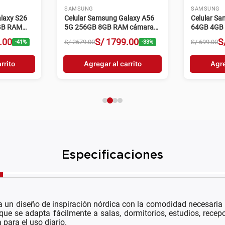
SAMSUNG
SAMSUNG
laxy S26
Celular Samsung Galaxy A56
Celular S
2GB RAM
5G 256GB 8GB RAM cámara
64GB 4GB
eta
50MP negro
.
00
S/
1799
.
00
S
S/
2679
.
00
S/
699
.
00
-
41
%
-
33
%
rrito
Agregar al carrito
Agre
Especificaciones
un diseño de inspiración nórdica con la comodidad necesaria p
que se adapta fácilmente a salas, dormitorios, estudios, rece
 para el uso diario.