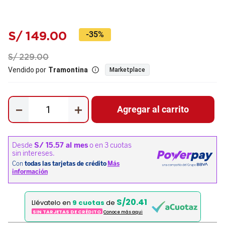
S/
149
.
00
-
35%
S/
229
.
00
Vendido por
Tramontina
Marketplace
－
＋
Agregar al carrito
S/20.41
Llévatelo en
9 cuotas
de
SIN TARJETAS DE CRÉDITO
Conoce más aqui