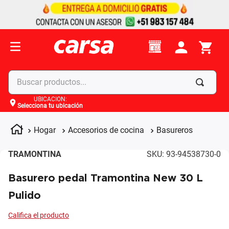
Buscar productos...
UBICACIÓN
:
Selecciona tu ubicación
Términos más buscados
1
.
celulares
Hogar
Accesorios de cocina
Basureros
2
.
moto
TRAMONTINA
SKU
:
93-94538730-0
3
.
laptop
Basurero pedal Tramontina New 30 L
4
.
apple
Pulido