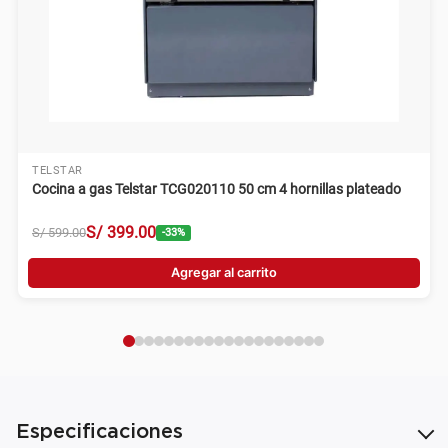
TELSTAR
Cocina a gas Telstar TCG020110 50 cm 4 hornillas plateado
S/
399
.
00
S/
599
.
00
-
33
%
Agregar al carrito
Especificaciones