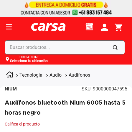
Buscar productos...
UBICACIÓN
:
Selecciona tu ubicación
Términos más buscados
1
.
celulares
Tecnologia
Audio
Audifonos
2
.
moto
NIUM
SKU
:
9000000047595
3
.
laptop
Audífonos bluetooth Nium 6005 hasta 5
4
.
apple
horas negro