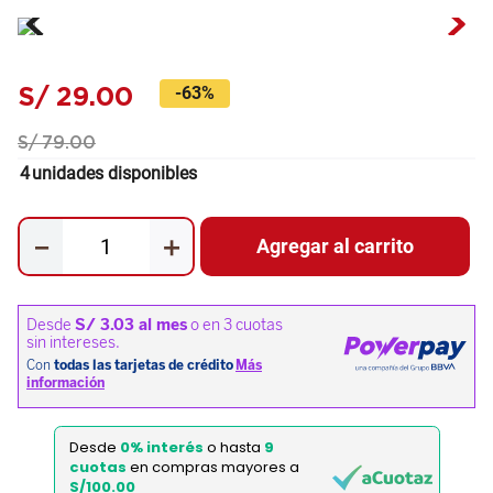
S/
29
.
00
-
63%
S/
79
.
00
4
unidades disponibles
－
＋
Agregar al carrito
Desde
0% interés
o hasta
9
cuotas
en compras mayores a
S/100.00