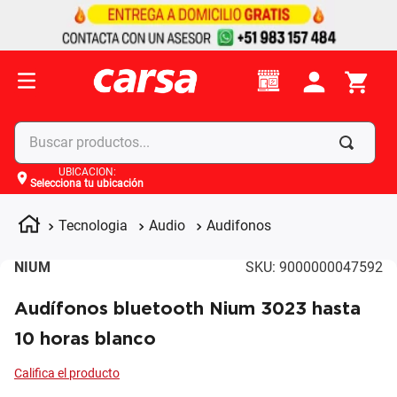
Buscar productos...
UBICACIÓN
:
Selecciona tu ubicación
Términos más buscados
1
.
celulares
Tecnologia
Audio
Audifonos
2
.
moto
NIUM
SKU
:
9000000047592
3
.
laptop
Audífonos bluetooth Nium 3023 hasta
4
.
apple
10 horas blanco