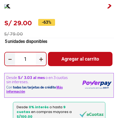
S/
29
.
00
-
63%
S/
79
.
00
5
unidades disponibles
－
＋
Agregar al carrito
Desde
0% interés
o hasta
9
cuotas
en compras mayores a
S/100.00