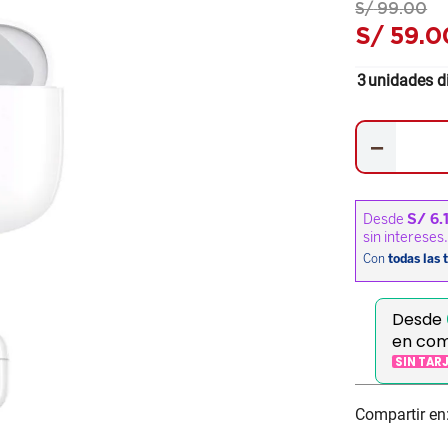
S/
99
.
00
S/
59
.
0
3
unidades d
－
Desde
en com
SIN TAR