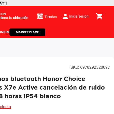
CIÓN
Inicia sesión
Tiendas
ciona tu ubicación
S
NIUM
MARKETPLACE
SKU
:
6978292320097
nos bluetooth Honor Choice
 X7e Active cancelación de ruido
8 horas IP54 blanco
roducto