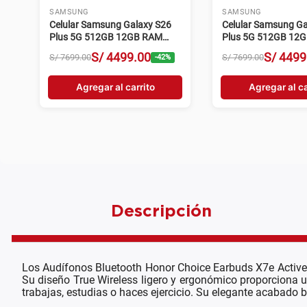
SAMSUNG
SAMSUNG
Celular Samsung Galaxy S26
Celular Samsung Ga
Plus 5G 512GB 12GB RAM
Plus 5G 512GB 12
50MP Negro
50MP Violeta
S/
4499
.
00
S/
4499
S/
7699
.
00
S/
7699
.
00
-
42
%
Agregar al carrito
Agregar al ca
Descripción
Los Audífonos Bluetooth Honor Choice Earbuds X7e Active 
Su diseño True Wireless ligero y ergonómico proporciona u
trabajas, estudias o haces ejercicio. Su elegante acabado