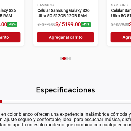
SAMSUNG
SAMSUNG
laxy S26
Celular Samsung Galaxy S26
Celular S
GB RAM
Ultra 5G 512GB 12GB RAM
Ultra 5G 
200MP Negro
Cámara 20
.
00
S/
5199
.
00
S/
8779
.
00
S/
8779
.
00
-
42
%
-
41
%
rrito
Agregar al carrito
Agre
Especificaciones
en color blanco ofrecen una experiencia inalámbrica cómoda y 
n ajuste seguro y confortable, ideal para escuchar música, disf
 blanco aporta un estilo moderno que combina con cualquier oca