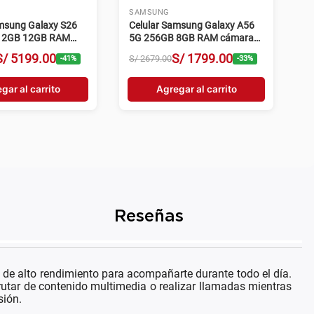
SAMSUNG
amsung Galaxy S26
Celular Samsung Galaxy A56
512GB 12GB RAM
5G 256GB 8GB RAM cámara
0MP violeta
50MP negro
S/
5199
.
00
S/
1799
.
00
S/
2679
.
00
-
41
%
-
33
%
gar al carrito
Agregar al carrito
Reseñas
de alto rendimiento para acompañarte durante todo el día.
rutar de contenido multimedia o realizar llamadas mientras
sión.