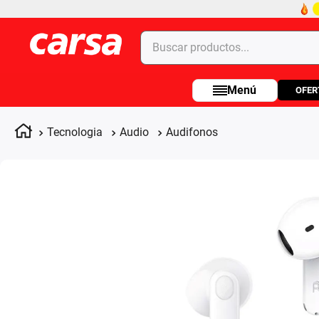
Buscar productos...
OFER
Términos más buscados
1
.
celulares
Tecnologia
Audio
Audifonos
2
.
moto
3
.
laptop
4
.
apple