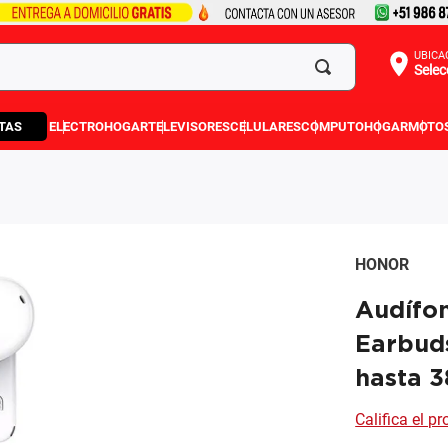
UBICA
Selec
TAS
ELECTROHOGAR
TELEVISORES
CELULARES
COMPUTO
HOGAR
MOTO
HONOR
Audífo
Earbuds
hasta 3
Califica el p