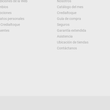
diciones de la Web
Nosotros
ambios
Catálogo del mes
ociones
Credialtoque
datos personales
Guía de compra
Credialtoque
Seguros
uentes
Garantía extendida
Asistencia
Ubicación de tiendas
Contáctanos