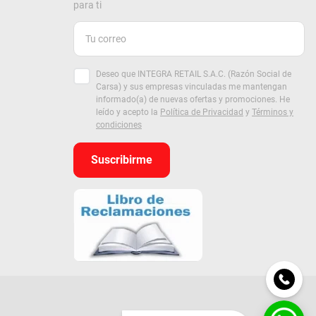
para ti
Deseo que INTEGRA RETAIL S.A.C. (Razón Social de
Carsa) y sus empresas vinculadas me mantengan
informado(a) de nuevas ofertas y promociones. He
leído y acepto la
Política de Privacidad
y
Términos y
condiciones
Suscribirme