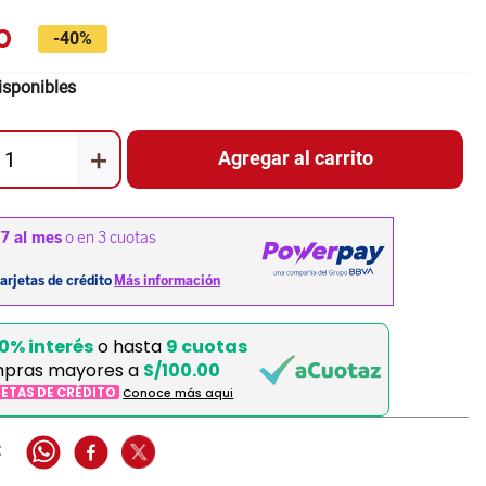
0
-
40%
isponibles
＋
Agregar al carrito
0% interés
o hasta
9 cuotas
pras mayores a
S/100.00
JETAS DE CRÉDITO
Conoce más aqui