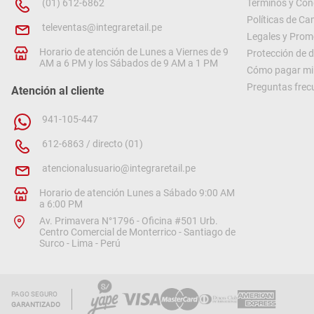
(01) 612-6862
Términos y Con
Políticas de C
televentas@integraretail.pe
Legales y Prom
Horario de atención de Lunes a Viernes de 9
Protección de 
AM a 6 PM y los Sábados de 9 AM a 1 PM
Cómo pagar mi 
Preguntas frec
Atención al cliente
941-105-447
612-6863 / directo (01)
atencionalusuario@integraretail.pe
Horario de atención Lunes a Sábado 9:00 AM
a 6:00 PM
Av. Primavera N°1796 - Oficina #501 Urb.
Centro Comercial de Monterrico - Santiago de
Surco - Lima - Perú
PAGO SEGURO
GARANTIZADO