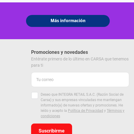
Promociones y novedades
Entérate primero de lo último en CARSA que tenemos
para ti
Deseo que INTEGRA RETAIL S.A.C. (Razón Social de
Carsa) y sus empresas vinculadas me mantengan
informado(a) de nuevas ofertas y promociones. He
leído y acepto la
Política de Privacidad
y
Términos y
condiciones
Suscribirme