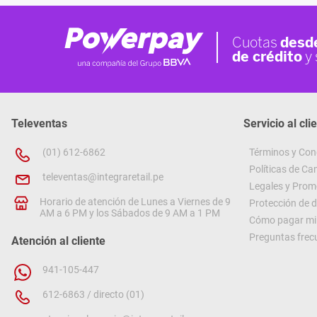
Televentas
Servicio al cli
(01) 612-6862
Términos y Con
Políticas de C
televentas@integraretail.pe
Legales y Prom
Horario de atención de Lunes a Viernes de 9
Protección de 
AM a 6 PM y los Sábados de 9 AM a 1 PM
Cómo pagar mi 
Preguntas frec
Atención al cliente
941-105-447
612-6863 / directo (01)