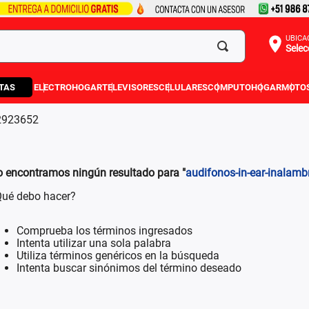
UBICA
Selec
TAS
ELECTROHOGAR
TELEVISORES
CELULARES
COMPUTO
HOGAR
MOTO
42923652
 encontramos ningún resultado para "
audifonos-in-ear-inalam
ué debo hacer?
Comprueba los términos ingresados
Intenta utilizar una sola palabra
Utiliza términos genéricos en la búsqueda
Intenta buscar sinónimos del término deseado