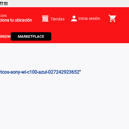
CIÓN
Inicia sesión
Tiendas
ciona tu ubicación
S
NIUM
MARKETPLACE
bricos-sony-wi-c100-azul-027242923652
"