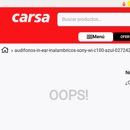
Buscar productos...
OFER
Términos más buscados
1
.
celulares
audifonos-in-ear-inalambricos-sony-wi-c100-azul-0272
2
.
moto
3
.
laptop
No
4
.
apple
¿Q
OOPS!