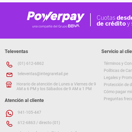
Televentas
Servicio al cli
(01) 612-6862
Términos y Con
Políticas de C
televentas@integraretail.pe
Legales y Prom
Horario de atención de Lunes a Viernes de 9
Protección de 
AM a 6 PM y los Sábados de 9 AM a 1 PM
Cómo pagar mi 
Preguntas frec
Atención al cliente
941-105-447
612-6863 / directo (01)