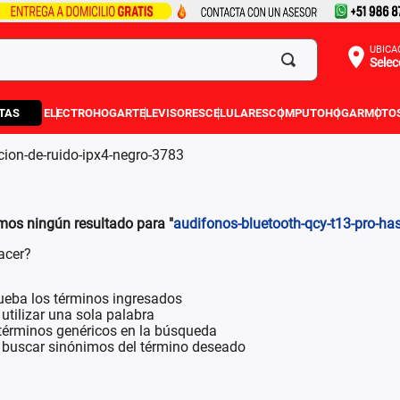
UBICA
Selec
TAS
ELECTROHOGAR
TELEVISORES
CELULARES
COMPUTO
HOGAR
MOTO
cion-de-ruido-ipx4-negro-3783
os ningún resultado para "
audifonos-bluetooth-qcy-t13-pro-ha
acer?
eba los términos ingresados
 utilizar una sola palabra
 términos genéricos en la búsqueda
a buscar sinónimos del término deseado