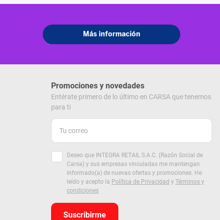
Promociones y novedades
Entérate primero de lo último en CARSA que tenemos
para ti
Deseo que INTEGRA RETAIL S.A.C. (Razón Social de
Carsa) y sus empresas vinculadas me mantengan
informado(a) de nuevas ofertas y promociones. He
leído y acepto la
Política de Privacidad
y
Términos y
condiciones
Suscribirme