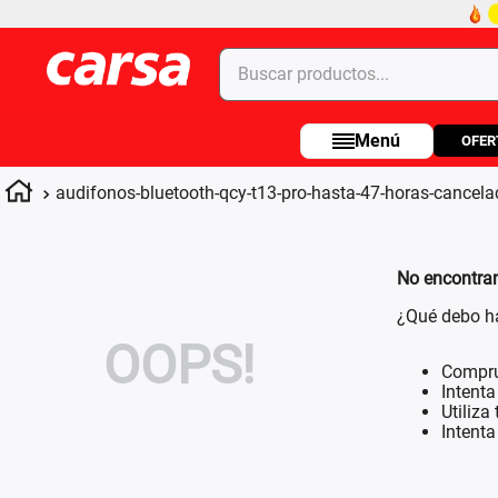
Buscar productos...
OFER
Términos más buscados
1
.
celulares
audifonos-bluetooth-qcy-t13-pro-hasta-47-horas-cancela
2
.
moto
3
.
laptop
No encontram
4
.
apple
¿Qué debo h
OOPS!
Compru
Intenta
Utiliza
Intent