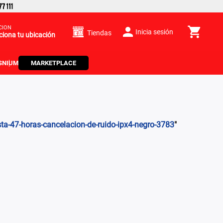
CIÓN
Inicia sesión
Tiendas
ciona tu ubicación
S
NIUM
MARKETPLACE
sta-47-horas-cancelacion-de-ruido-ipx4-negro-3783
"