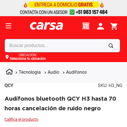
Buscar productos...
UBICACIÓN
:
Selecciona tu ubicación
Términos más buscados
1
.
celulares
Tecnologia
Audio
Audifonos
2
.
moto
QCY
SKU
:
H3_NG
3
.
laptop
Audífonos bluetooth QCY H3 hasta 70
4
.
apple
horas cancelación de ruido negro