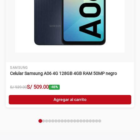
SAMSUNG
Celular Samsung A06 4G 128GB 4GB RAM 50MP negro
S/
509
.
00
S/
939
.
00
-
46
%
Agregar al carrito