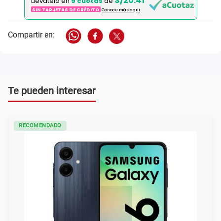
S/20.41
Llévatelo en
9 cuotas
de
SIN TARJETAS DE CRÉDITO
Conoce más aqui
Te pueden interesar
RECOMENDADO