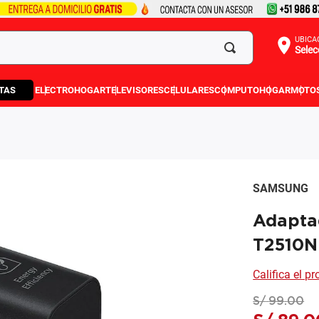
UBICA
Selec
TAS
ELECTROHOGAR
TELEVISORES
CELULARES
COMPUTO
HOGAR
MOTO
SAMSUNG
Adapta
T2510
Califica el p
S/
99
.
00