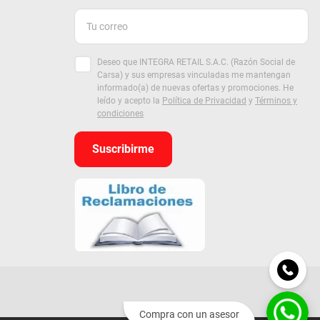
Deseo que INTEGRA RETAIL S.A.C. (Razón Social de
Carsa) y sus empresas vinculadas me mantengan
informado(a) de nuevas ofertas y promociones. He
leído y acepto la
Política de Privacidad
y
Términos y
condiciones
Suscribirme
Compra con un asesor