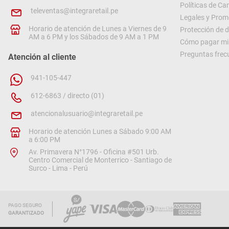
Políticas de C
televentas@integraretail.pe
Legales y Prom
Horario de atención de Lunes a Viernes de 9
Protección de 
AM a 6 PM y los Sábados de 9 AM a 1 PM
Cómo pagar mi 
Preguntas frec
Atención al cliente
941-105-447
612-6863 / directo (01)
atencionalusuario@integraretail.pe
Horario de atención Lunes a Sábado 9:00 AM
a 6:00 PM
Av. Primavera N°1796 - Oficina #501 Urb.
Centro Comercial de Monterrico - Santiago de
Surco - Lima - Perú
PAGO SEGURO
GARANTIZADO