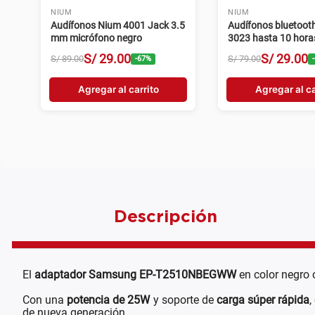
NIUM
NIUM
Audífonos Nium 4001 Jack 3.5
Audífonos bluetoot
mm micrófono negro
3023 hasta 10 hora
S/
29
.
00
S/
29
.
00
S/
89
.
00
S/
79
.
00
-
67
%
-
Agregar al carrito
Agregar al ca
Descripción
El
adaptador Samsung EP-T2510NBEGWW
en color negro 
Con una
potencia de 25W
y soporte de
carga súper rápida
,
de nueva generación.