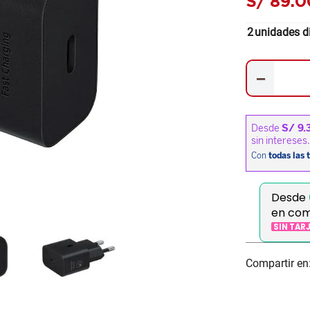
S/
89
.
0
2
unidades d
－
Desde
en com
SIN TAR