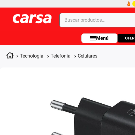
Buscar productos...
OFER
Términos más buscados
1
.
celulares
Tecnologia
Telefonia
Celulares
2
.
moto
3
.
laptop
4
.
apple