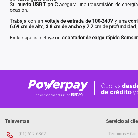
Su
puerto USB Tipo C
asegura una transmisión de energía
ocasión.
Trabaja con un
voltaje de entrada de 100-240V
y una
corr
6.69 cm de alto, 3.8 cm de ancho y 2.2 cm de profundidad
,
En la caja se incluye un
adaptador de carga rápida Samsu
Televentas
Servicio al cli
(01) 612-6862
Términos y Con