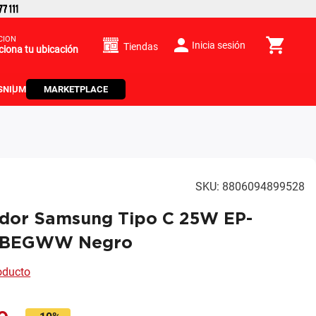
CIÓN
Inicia sesión
Tiendas
ciona tu ubicación
S
NIUM
MARKETPLACE
SKU
:
8806094899528
dor Samsung Tipo C 25W EP-
NBEGWW Negro
roducto