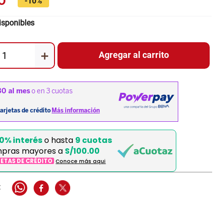
0
-
10%
isponibles
＋
Agregar al carrito
0% interés
o hasta
9 cuotas
pras mayores a
S/100.00
JETAS DE CRÉDITO
Conoce más aqui