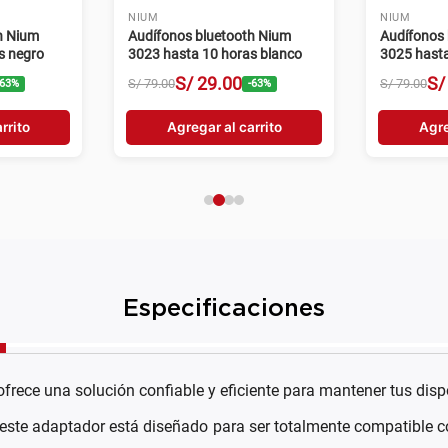
NIUM
NIUM
h Nium
Audífonos bluetooth Nium
Audífonos 
s negro
3023 hasta 10 horas blanco
3025 hasta
S/
29
.
00
S/
S/
79
.
00
S/
79
.
00
63
%
-
63
%
rrito
Agregar al carrito
Agre
Especificaciones
ofrece una solución confiable y eficiente para mantener tus dis
 este adaptador está diseñado para ser totalmente compatibl