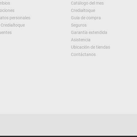
ambios
Catálogo del mes
ociones
Credialtoque
datos personales
Guía de compra
Credialtoque
Seguros
uentes
Garantía extendida
Asistencia
Ubicación de tiendas
Contáctanos