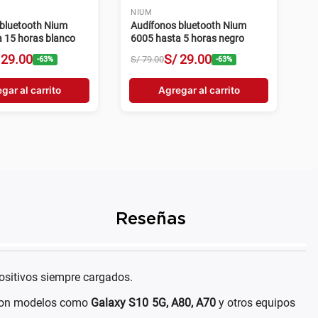
NIUM
bluetooth Nium
Audífonos bluetooth Nium
 15 horas blanco
6005 hasta 5 horas negro
29
.
00
S/
29
.
00
S/
79
.
00
-
63
%
-
63
%
gar al carrito
Agregar al carrito
Reseñas
positivos siempre cargados.
e con modelos como
Galaxy S10 5G, A80, A70
y otros equipos