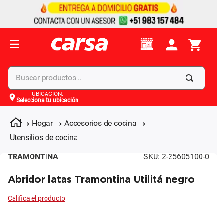
Buscar productos...
UBICACIÓN
:
Selecciona tu ubicación
Términos más buscados
1
.
celulares
Hogar
Accesorios de cocina
2
.
moto
Utensilios de cocina
3
.
laptop
TRAMONTINA
SKU
:
2-25605100-0
4
.
apple
Abridor latas Tramontina Utilitá negro