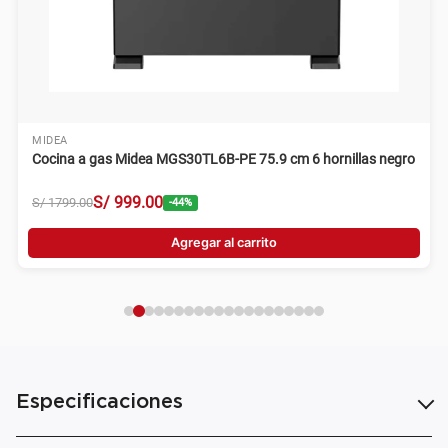
MIDEA
Cocina a gas Midea MGS30TL6B-PE 75.9 cm 6 hornillas negro
S/
999
.
00
S/
1799
.
00
-
44
%
Agregar al carrito
Especificaciones