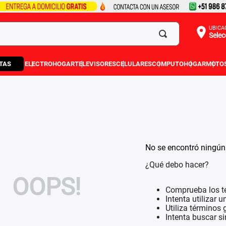
UBICA
Selec
TAS
ELECTROHOGAR
TELEVISORES
CELULARES
COMPUTO
HOGAR
MOTO
No se encontró ningún
¿Qué debo hacer?
OOPS!
Comprueba los t
Intenta utilizar 
Utiliza términos
Intenta buscar s