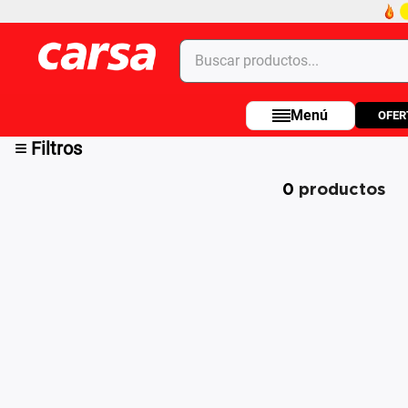
Buscar productos...
OFER
Términos más buscados
≡
Filtros
1
.
celulares
2
.
moto
0
productos
3
.
laptop
4
.
apple