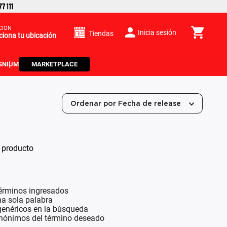
CIÓN
Inicia sesión
Tiendas
ciona tu ubicación
S
NIUM
MARKETPLACE
Ordenar por
Fecha de release
 producto
érminos ingresados
una sola palabra
 genéricos en la búsqueda
inónimos del término deseado