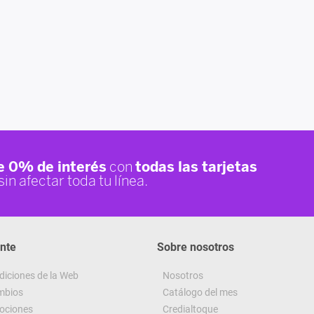
ente
Sobre nosotros
diciones de la Web
Nosotros
ambios
Catálogo del mes
ociones
Credialtoque