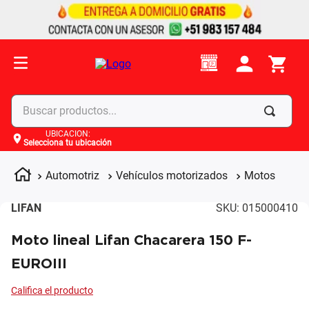
Buscar productos...
UBICACIÓN
:
Selecciona tu ubicación
Términos más buscados
1
.
celulares
Automotriz
Vehículos motorizados
Motos
2
.
moto
LIFAN
SKU
:
015000410
3
.
laptop
Moto lineal Lifan Chacarera 150 F-
4
.
apple
EUROIII