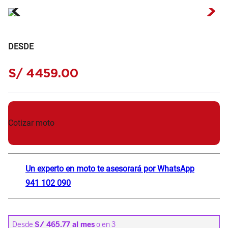
DESDE
S/
4459
.
00
Cotizar moto
Un experto en moto te asesorará por WhatsApp
941 102 090