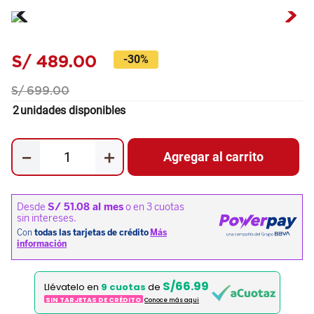
S/
489
.
00
-
30%
S/
699
.
00
2
unidades disponibles
－
＋
Agregar al carrito
S/66.99
Llévatelo en
9 cuotas
de
SIN TARJETAS DE CRÉDITO
Conoce más aqui