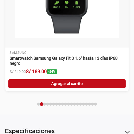
SAMSUNG
Smartwatch Samsung Galaxy Fit 3 1.6" hasta 13 días IP68
negro
S/
189
.
00
S/
249
.
00
-
24
%
Agregar al carrito
Especificaciones