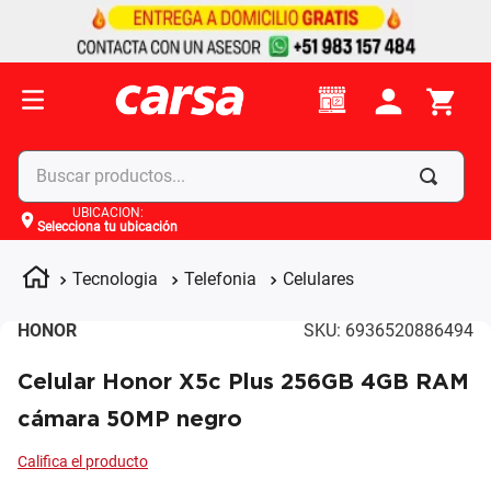
Buscar productos...
UBICACIÓN
:
Selecciona tu ubicación
Términos más buscados
1
.
celulares
Tecnologia
Telefonia
Celulares
2
.
moto
HONOR
SKU
:
6936520886494
3
.
laptop
Celular Honor X5c Plus 256GB 4GB RAM
4
.
apple
cámara 50MP negro