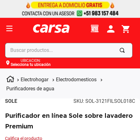
Buscar productos...
UBICACIÓN
:
Selecciona tu ubicación
Términos más buscados
1
.
celulares
Electrohogar
Electrodomesticos
2
.
moto
Purificadores de agua
3
.
laptop
SOLE
SKU
:
SOL-3121FILSOL018C
4
.
apple
Purificador en línea Sole sobre lavadero
Premium