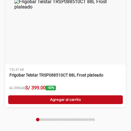
TELSTAR
Frigobar Telstar TRSP088510CT 88L Frost plateado
S/
399
.
00
S/
799
.
00
-
50
%
Agregar al carrito