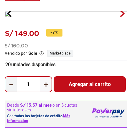
S/
149
.
00
-
7%
S/
160
.
00
Vendido por
Sole
Marketplace
20
unidades disponibles
－
＋
Agregar al carrito