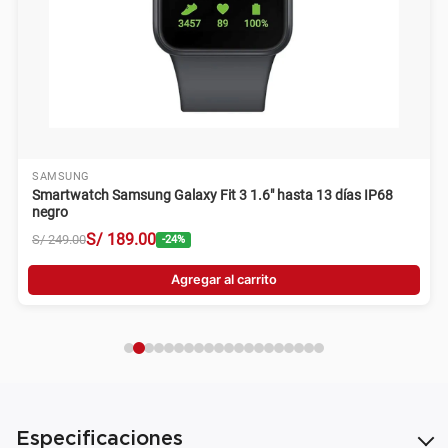
SAMSUNG
Smartwatch Samsung Galaxy Fit 3 1.6" hasta 13 días IP68
negro
S/
189
.
00
S/
249
.
00
-
24
%
Agregar al carrito
Especificaciones