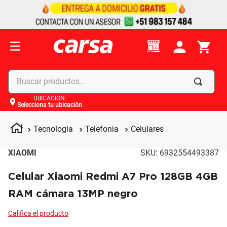
Buscar productos...
UBICACIÓN
:
Selecciona tu ubicación
Términos más buscados
1
.
celulares
Tecnologia
Telefonia
Celulares
2
.
moto
XIAOMI
SKU
:
6932554493387
3
.
laptop
Celular Xiaomi Redmi A7 Pro 128GB 4GB
4
.
apple
RAM cámara 13MP negro