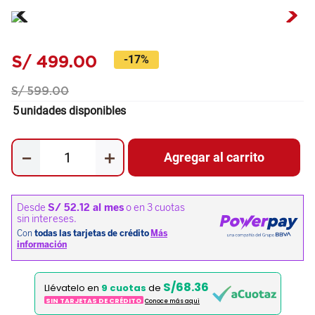
S/
499
.
00
-
17%
S/
599
.
00
5
unidades disponibles
－
＋
Agregar al carrito
S/68.36
Llévatelo en
9 cuotas
de
SIN TARJETAS DE CRÉDITO
Conoce más aqui