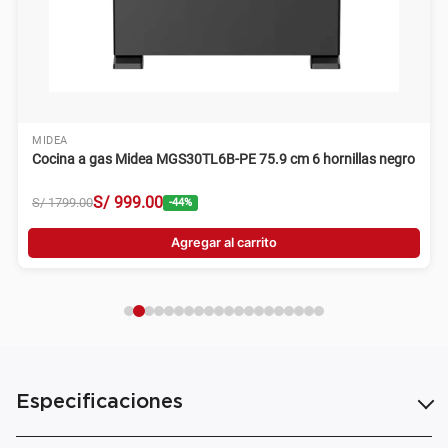
MIDEA
Cocina a gas Midea MGS30TL6B-PE 75.9 cm 6 hornillas negro
S/
999
.
00
S/
1799
.
00
-
44
%
Agregar al carrito
Especificaciones