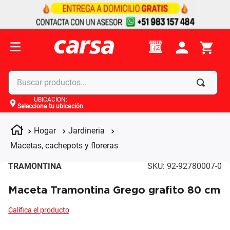
Buscar productos...
UBICACIÓN
:
Selecciona tu ubicación
Términos más buscados
1
.
celulares
Hogar
Jardineria
2
.
moto
Macetas, cachepots y floreras
3
.
laptop
TRAMONTINA
SKU
:
92-92780007-0
4
.
apple
Maceta Tramontina Grego grafito 80 cm