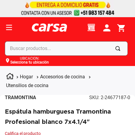
Buscar productos...
UBICACIÓN
:
Selecciona tu ubicación
Términos más buscados
1
.
celulares
Hogar
Accesorios de cocina
2
.
moto
Utensilios de cocina
3
.
laptop
TRAMONTINA
SKU
:
2-24677187-0
4
.
apple
Espátula hamburguesa Tramontina
Profesional blanco 7x4.1/4"