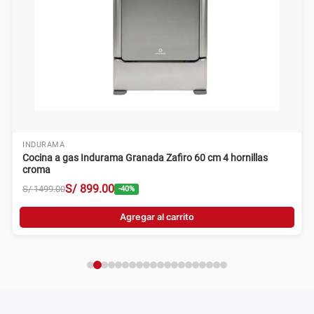
INDURAMA
Cocina a gas Indurama Granada Zafiro 60 cm 4 hornillas
croma
S/
899
.
00
S/
1499
.
00
-
40
%
Agregar al carrito