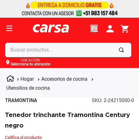
Buscar productos...
UBICACIÓN
:
Selecciona tu ubicación
Términos más buscados
1
.
celulares
Hogar
Accesorios de cocina
2
.
moto
Utensilios de cocina
3
.
laptop
TRAMONTINA
SKU
:
2-24215000-0
4
.
apple
Tenedor trinchante Tramontina Century
negro