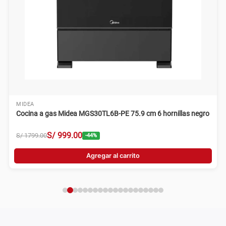
MIDEA
Cocina a gas Midea MGS30TL6B-PE 75.9 cm 6 hornillas negro
S/
999
.
00
S/
1799
.
00
-
44
%
Agregar al carrito