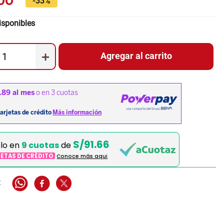
00
-
33%
isponibles
＋
Agregar al carrito
S/91.66
elo en
9 cuotas
de
JETAS DE CRÉDITO
Conoce más aqui