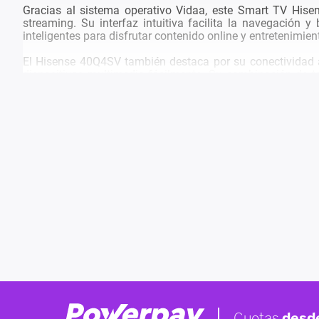
Gracias al sistema operativo Vidaa, este Smart TV Hise
streaming. Su interfaz intuitiva facilita la navegación 
inteligentes para disfrutar contenido online y entretenimie
El Hisense 40Q4SV también destaca por su conectividad a
dispositivos multimedia fácilmente. Su combinación de t
Smart TV moderno, funcional y con gran calidad de imagen 