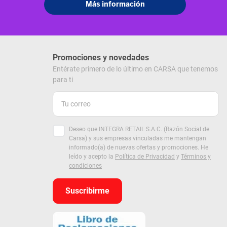
Promociones y novedades
Entérate primero de lo último en CARSA que tenemos
para ti
Deseo que INTEGRA RETAIL S.A.C. (Razón Social de
Carsa) y sus empresas vinculadas me mantengan
informado(a) de nuevas ofertas y promociones. He
leído y acepto la
Política de Privacidad
y
Términos y
condiciones
Suscribirme