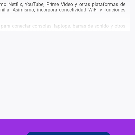
mo Netflix, YouTube, Prime Video y otras plataformas de
amilia. Asimismo, incorpora conectividad WiFi y funciones
ara conectar consolas, laptops, barras de sonido y otros
onvierten en una excelente opción para quienes buscan un
con una experiencia más inmersiva.