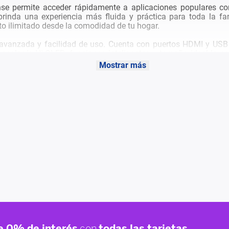
nse permite acceder rápidamente a aplicaciones populares co
y brinda una experiencia más fluida y práctica para toda la f
nto ilimitado desde la comodidad de tu hogar.
vanzada y facilidad de uso. Cuenta con puertos HDMI y USB p
ecnología Hi-QLED, funciones inteligentes y tamaño ideal lo c
para disfrutar películas, videojuegos y contenido multimedia 
Mostrar más