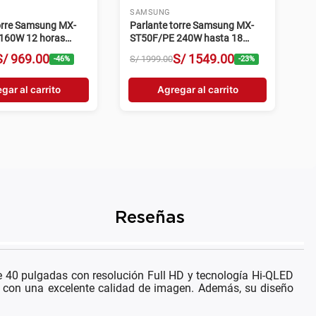
SONY
 sonido Sony MHC-
Parlante torre Sony SRS-
oke HDMI negro
XV900 Mega Bass hasta 25
horas IPX4 negro
S/
1799
.
00
S/
2549
.
00
S/
2999
.
00
-
25
%
-
15
%
gar al carrito
Agregar al carrito
Reseñas
 40 pulgadas con resolución Full HD y tecnología Hi-QLED
gos con una excelente calidad de imagen. Además, su diseño