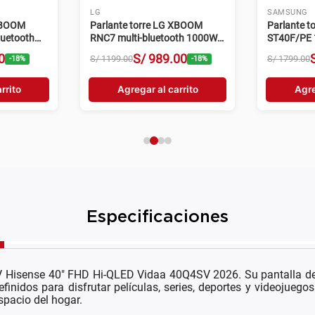
AIWA
SONY
wa AWPOC10
Parlante torre Aiwa AWPOH6D
Equipo de
sta negro
100W hasta 8 horas negro
V73D kara
00
S/
919
.
00
S/
1299
.
00
S/
2399
.
00
-
31
%
-
29
%
rrito
Agregar al carrito
Agre
Especificaciones
 TV Hisense 40" FHD Hi-QLED Vidaa 40Q4SV 2026. Su pantalla de
definidos para disfrutar películas, series, deportes y videojue
spacio del hogar.