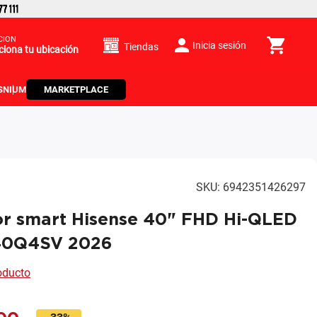
CIÓN
Inicia sesión
Tiendas
ciona tu ubicación
S
NIUM
MARKETPLACE
SKU
:
6942351426297
or smart Hisense 40" FHD Hi-QLED
40Q4SV 2026
roducto