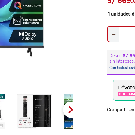
S/
669
.
1
unidades d
－
Llévat
SIN TAR