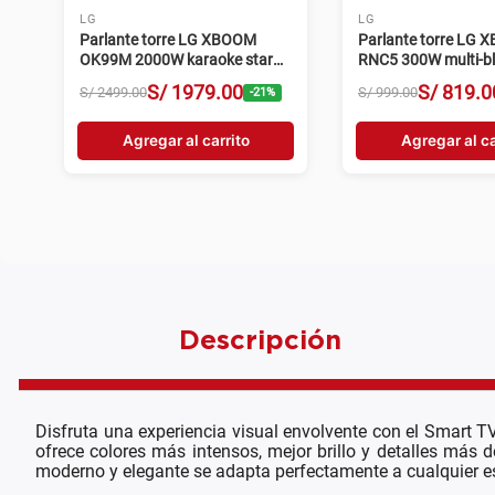
AIWA
AIWA
Parlante torre Aiwa AWPOC15
Parlante torre Ai
4000W PMPO negro
2500W PMPO DJ Fie
S/
1379
.
00
S/
829
.
S/
1999
.
00
S/
1199
.
00
-
31
%
Agregar al carrito
Agregar al ca
Descripción
Disfruta una experiencia visual envolvente con el Smart
ofrece colores más intensos, mejor brillo y detalles más 
moderno y elegante se adapta perfectamente a cualquier e