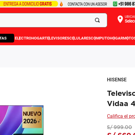
UBICA
Selec
TAS
ELECTROHOGAR
TELEVISORES
CELULARES
COMPUTO
HOGAR
MOTO
HISENSE
Televis
Vidaa 
Califica el p
S/
999
.
00