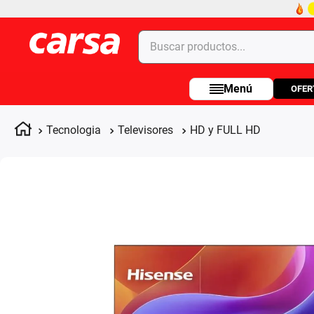
Buscar productos...
OFER
Términos más buscados
1
.
celulares
Tecnologia
Televisores
HD y FULL HD
2
.
moto
3
.
laptop
4
.
apple