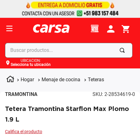
Buscar productos...
UBICACIÓN
:
Selecciona tu ubicación
Términos más buscados
1
.
celulares
Hogar
Menaje de cocina
Teteras
2
.
moto
TRAMONTINA
SKU
:
2-28534619-0
3
.
laptop
Tetera Tramontina Starflon Max Plomo
4
.
apple
1.9 L