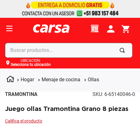
Buscar productos...
UBICACIÓN
:
Selecciona tu ubicación
Términos más buscados
1
.
celulares
Hogar
Menaje de cocina
Ollas
2
.
moto
TRAMONTINA
SKU
:
6-65140046-0
3
.
laptop
Juego ollas Tramontina Grano 8 piezas
4
.
apple