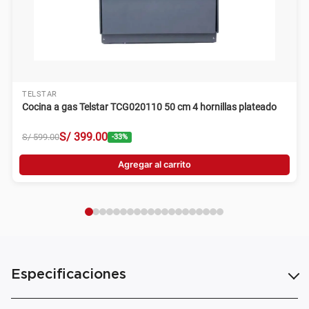
TELSTAR
Cocina a gas Telstar TCG020110 50 cm 4 hornillas plateado
S/
399
.
00
S/
599
.
00
-
33
%
Agregar al carrito
Especificaciones