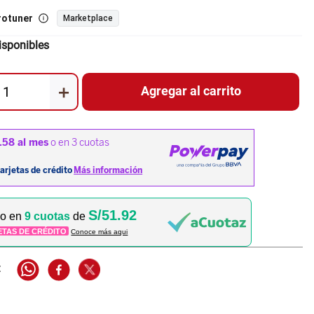
rotuner
Marketplace
isponibles
＋
Agregar al carrito
S/51.92
lo en
9 cuotas
de
ETAS DE CRÉDITO
Conoce más aqui