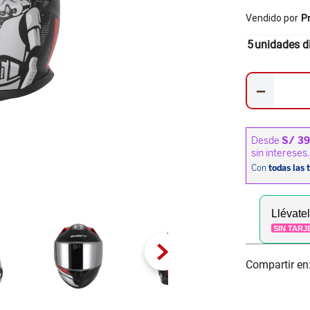
Vendido por
P
5
unidades d
－
Llévate
SIN TARJ