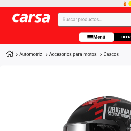
Buscar productos...
OFER
Términos más buscados
1
.
celulares
Automotriz
Accesorios para motos
Cascos
2
.
moto
3
.
laptop
4
.
apple