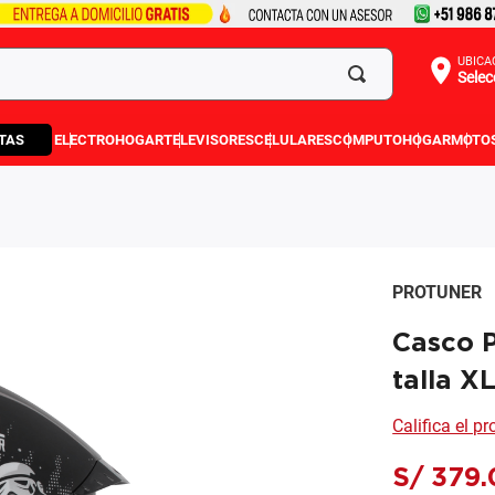
UBICA
Selec
TAS
ELECTROHOGAR
TELEVISORES
CELULARES
COMPUTO
HOGAR
MOTO
PROTUNER
Casco 
talla X
Califica el p
S/
379
.