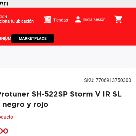
CIÓN
Inicia sesión
Tiendas
ciona tu ubicación
S
NIUM
MARKETPLACE
SKU
:
7706913750300
Protuner SH-522SP Storm V IR SL
L negro y rojo
roducto
00