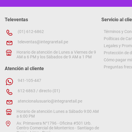
Televentas
Servicio al cli
(01) 612-6862
Términos y Con
Políticas de C
televentas@integraretail.pe
Legales y Prom
Horario de atención de Lunes a Viernes de 9
Protección de 
AM a 6 PM y los Sábados de 9 AM a 1 PM
Cómo pagar mi 
Preguntas frec
Atención al cliente
941-105-447
612-6863 / directo (01)
atencionalusuario@integraretail.pe
Horario de atención Lunes a Sábado 9:00 AM
a 6:00 PM
Av. Primavera N°1796 - Oficina #501 Urb.
Centro Comercial de Monterrico - Santiago de