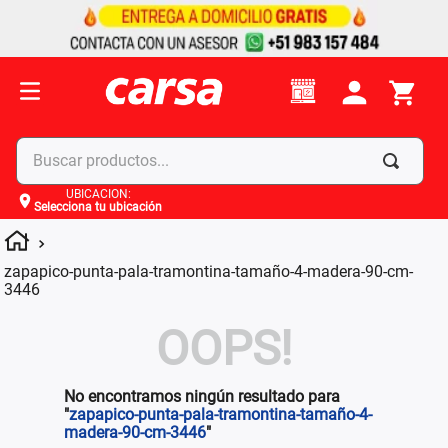
Buscar productos...
UBICACIÓN
:
Selecciona tu ubicación
Términos más buscados
1
.
celulares
zapapico-punta-pala-tramontina-tamaño-4-madera-90-cm-
2
.
moto
3446
3
.
laptop
OOPS!
4
.
apple
No encontramos ningún resultado para
"
zapapico-punta-pala-tramontina-tamaño-4-
madera-90-cm-3446
"