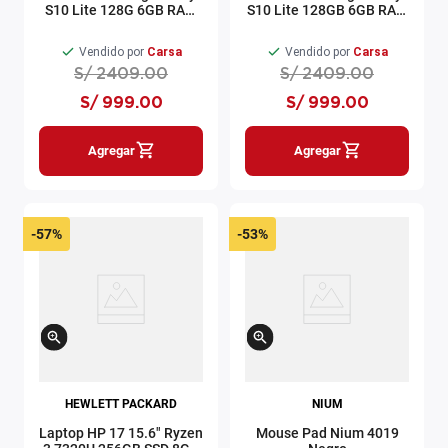
S10 Lite 128G 6GB RAM
S10 Lite 128GB 6GB RAM
8MP plateado
8MP gris
Vendido por
Carsa
Vendido por
Carsa
S/
2409
.
00
S/
2409
.
00
S/
999
.
00
S/
999
.
00
Agregar
Agregar
-
57%
-
53%
HEWLETT PACKARD
NIUM
Laptop HP 17 15.6" Ryzen
Mouse Pad Nium 4019