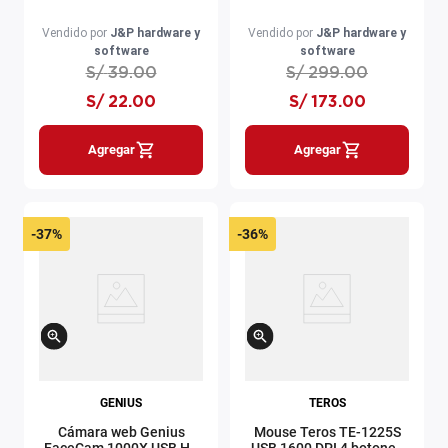
rosado
USB 16000 DPI 11
botones negro
Vendido por
J&P hardware y
Vendido por
J&P hardware y
software
software
S/
39
.
00
S/
299
.
00
S/
22
.
00
S/
173
.
00
Agregar
Agregar
-
37%
-
36%
GENIUS
TEROS
Cámara web Genius
Mouse Teros TE-1225S
FaceCam 1000X USB HD
USB 1600 DPI 4 botones