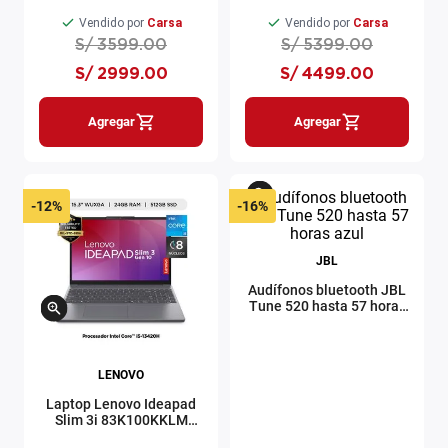
RAM Windows 11 negro
RAM
Vendido por
Carsa
Vendido por
Carsa
S/
3599
.
00
S/
5399
.
00
S/
2999
.
00
S/
4499
.
00
Agregar
Agregar
-
12%
-
16%
JBL
Audífonos bluetooth JBL
Tune 520 hasta 57 horas
azul
LENOVO
Laptop Lenovo Ideapad
Slim 3i 83K100KKLM
Core i5-13420H 15.3"