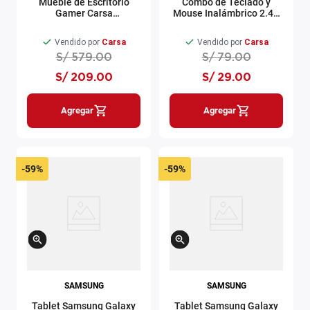
Mueble de Escritorio
Combo de Teclado y
Gamer Carsa
Mouse Inalámbrico 2.4G
Blanco/Noce
Nium negro
Vendido por
Carsa
Vendido por
Carsa
S/
579
.
00
S/
79
.
00
S/
209
.
00
S/
29
.
00
Agregar
Agregar
-
59%
-
59%
SAMSUNG
SAMSUNG
Tablet Samsung Galaxy
Tablet Samsung Galaxy