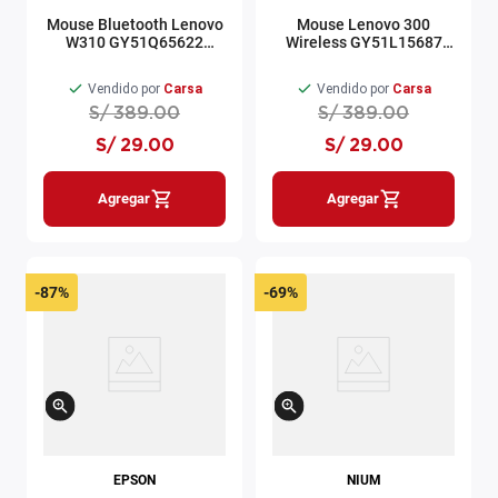
Mouse Bluetooth Lenovo
Mouse Lenovo 300
W310 GY51Q65622
Wireless GY51L15687
Negro
Gris Artico
Vendido por
Carsa
Vendido por
Carsa
S/
389
.
00
S/
389
.
00
S/
29
.
00
S/
29
.
00
Agregar
Agregar
-
87%
-
69%
EPSON
NIUM