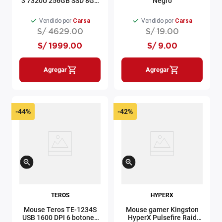
3 7320U 256GB SSD 8GB
Negro
RAM AMD Radeon
Windows 11 natural silver
Vendido por
Carsa
Vendido por
Carsa
+ Office 2021
S/
4629
.
00
S/
19
.
00
S/
1999
.
00
S/
9
.
00
Agregar
Agregar
-
44%
-
42%
TEROS
HYPERX
Mouse Teros TE-1234S
Mouse gamer Kingston
USB 1600 DPI 6 botones
HyperX Pulsefire Raid