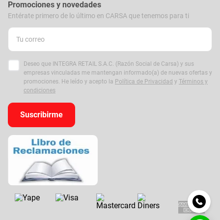
Promociones y novedades
Entérate primero de lo último en CARSA que tenemos para ti
Deseo que INTEGRA RETAIL S.A.C. (Razón Social de Carsa) y sus
empresas vinculadas me mantengan informado(a) de nuevas ofertas y
promociones. He leído y acepto la
Política de Privacidad
y
Términos y
condiciones
Suscribirme