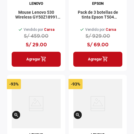
LENOVO
EPSON
Mouse Lenovo 530
Pack de 3 botellas de
Wireless GY50Z18991
tinta Epson T504
Cereza
Cyan/Magenta/Amarillo
(modelo L4260)
Vendido por
Carsa
Vendido por
Carsa
S/
459
.
00
S/
929
.
00
S/
29
.
00
S/
69
.
00
Agregar
Agregar
-
93%
-
93%