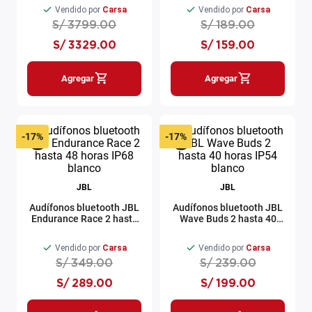
512GB SSD 24GB RAM
Vendido por
Carsa
Vendido por
Carsa
luna grey
S/
3799
.
00
S/
189
.
00
S/
3329
.
00
S/
159
.
00
Agregar
Agregar
-
17%
-
17%
JBL
JBL
Audífonos bluetooth JBL
Audífonos bluetooth JBL
Endurance Race 2 hasta
Wave Buds 2 hasta 40
48 horas IP68 blanco
horas IP54 blanco
Vendido por
Carsa
Vendido por
Carsa
S/
349
.
00
S/
239
.
00
S/
289
.
00
S/
199
.
00