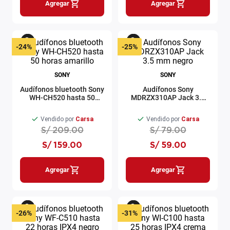
Agregar
Agregar
-
24%
-
25%
SONY
SONY
Audífonos bluetooth Sony
Audífonos Sony
WH-CH520 hasta 50
MDRZX310AP Jack 3.5
horas amarillo
mm negro
Vendido por
Carsa
Vendido por
Carsa
S/
209
.
00
S/
79
.
00
S/
159
.
00
S/
59
.
00
Agregar
Agregar
-
26%
-
31%