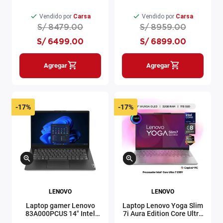
Intel Core Ultra 7 1TB SSD
AMD Ryzen 7 512GB SSD
16GB RAM NVIDIA RTX
16GB RAM Windows 11
Vendido por
Carsa
Vendido por
Carsa
4060 Windows 11 negro
negro
S/
8479
.
00
S/
8959
.
00
S/
6499
.
00
S/
6899
.
00
Agregar
Agregar
-
17%
-
17%
LENOVO
LENOVO
Laptop gamer Lenovo
Laptop Lenovo Yoga Slim
83A000PCUS 14" Intel
7i Aura Edition Core Ultra
Core i7 512GB SSD 16GB
7 258V 14" 1TB SSD 32GB