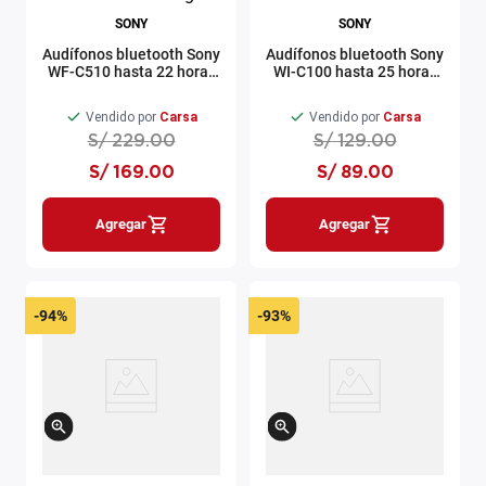
SONY
SONY
Audífonos bluetooth Sony
Audífonos bluetooth Sony
WF-C510 hasta 22 horas
WI-C100 hasta 25 horas
IPX4 negro
IPX4 crema
Vendido por
Carsa
Vendido por
Carsa
S/
229
.
00
S/
129
.
00
S/
169
.
00
S/
89
.
00
Agregar
Agregar
-
94%
-
93%