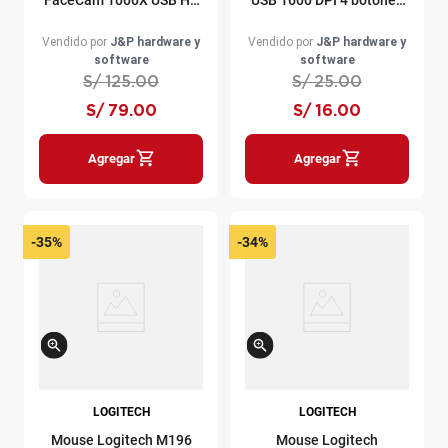
con micrófono integrado
blanco
negra
Vendido por
J&P hardware y
Vendido por
J&P hardware y
software
software
S/
125
.
00
S/
25
.
00
S/
79
.
00
S/
16
.
00
Agregar
Agregar
-
35%
-
34%
LOGITECH
LOGITECH
Mouse Logitech M196
Mouse Logitech