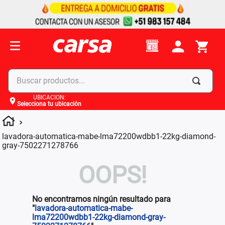
Buscar productos...
UBICACIÓN
:
Selecciona tu ubicación
Términos más buscados
1
.
celulares
lavadora-automatica-mabe-lma72200wdbb1-22kg-diamond-
2
.
moto
gray-7502271278766
3
.
laptop
OOPS!
4
.
apple
No encontramos ningún resultado para
"
lavadora-automatica-mabe-
lma72200wdbb1-22kg-diamond-gray-