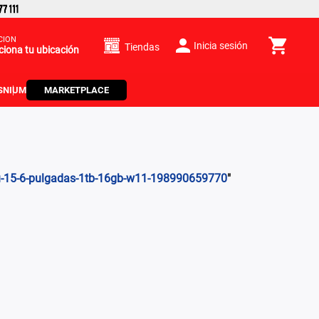
CIÓN
Inicia sesión
Tiendas
ciona tu ubicación
S
NIUM
MARKETPLACE
4u-15-6-pulgadas-1tb-16gb-w11-198990659770
"