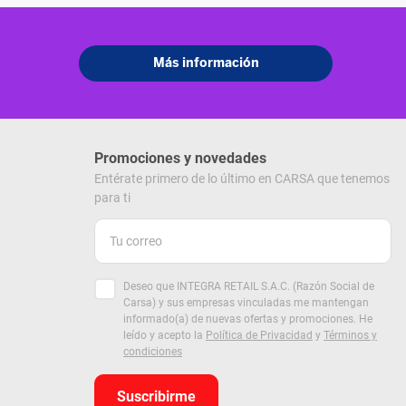
Promociones y novedades
Entérate primero de lo último en CARSA que tenemos
para ti
Deseo que INTEGRA RETAIL S.A.C. (Razón Social de
Carsa) y sus empresas vinculadas me mantengan
informado(a) de nuevas ofertas y promociones. He
leído y acepto la
Política de Privacidad
y
Términos y
condiciones
Suscribirme