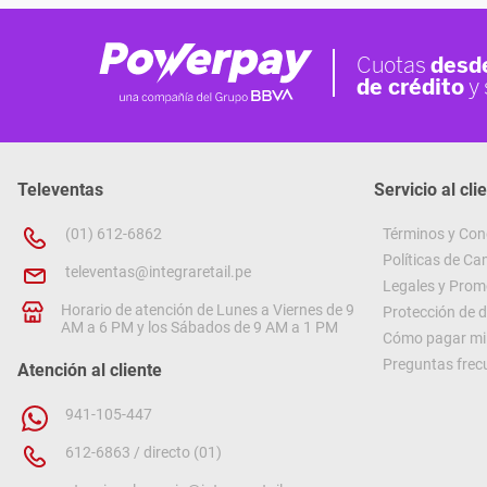
Televentas
Servicio al cli
(01) 612-6862
Términos y Con
Políticas de C
televentas@integraretail.pe
Legales y Prom
Horario de atención de Lunes a Viernes de 9
Protección de 
AM a 6 PM y los Sábados de 9 AM a 1 PM
Cómo pagar mi 
Preguntas frec
Atención al cliente
941-105-447
612-6863 / directo (01)