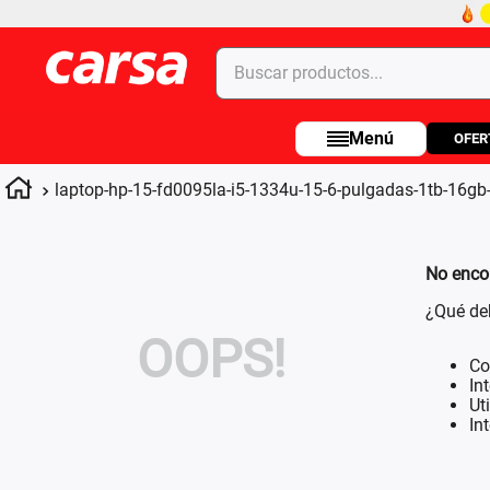
Buscar productos...
OFER
Términos más buscados
1
.
celulares
laptop-hp-15-fd0095la-i5-1334u-15-6-pulgadas-1tb-16
2
.
moto
3
.
laptop
No enco
4
.
apple
¿Qué de
OOPS!
Co
In
Ut
In