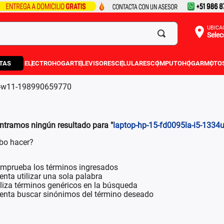
UBICA
Selec
TAS
ELECTROHOGAR
TELEVISORES
CELULARES
COMPUTO
HOGAR
MOTO
gb-w11-198990659770
ntramos ningún resultado para "
laptop-hp-15-fd0095la-i5-133
bo hacer?
mprueba los términos ingresados
tenta utilizar una sola palabra
iliza términos genéricos en la búsqueda
tenta buscar sinónimos del término deseado