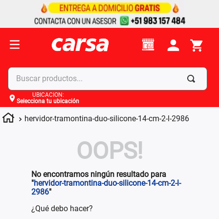
Buscar productos...
UBICACIÓN
:
Selecciona tu ubicación
Términos más buscados
hervidor-tramontina-duo-silicone-14-cm-2-l-2986
1
.
celulares
2
.
moto
OOPS!
3
.
laptop
4
.
apple
No encontramos ningún resultado para
"
hervidor-tramontina-duo-silicone-14-cm-2-l-
2986
"
¿Qué debo hacer?