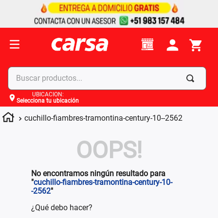
Buscar productos...
UBICACIÓN
:
Selecciona tu ubicación
Términos más buscados
cuchillo-fiambres-tramontina-century-10--2562
1
.
celulares
2
.
moto
OOPS!
3
.
laptop
4
.
apple
No encontramos ningún resultado para
"
cuchillo-fiambres-tramontina-century-10-
-2562
"
¿Qué debo hacer?