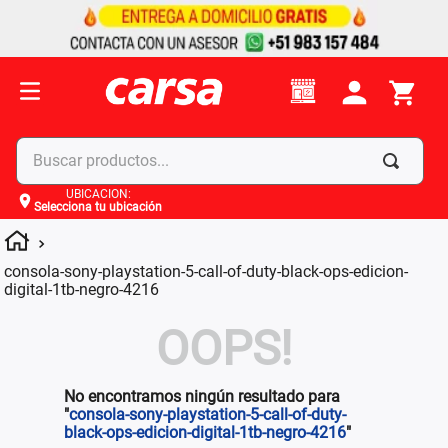
Buscar productos...
UBICACIÓN
:
Selecciona tu ubicación
Términos más buscados
1
.
celulares
consola-sony-playstation-5-call-of-duty-black-ops-edicion-
2
.
moto
digital-1tb-negro-4216
3
.
laptop
OOPS!
4
.
apple
No encontramos ningún resultado para
"
consola-sony-playstation-5-call-of-duty-
black-ops-edicion-digital-1tb-negro-4216
"