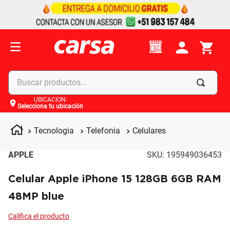
Buscar productos...
UBICACIÓN
:
Selecciona tu ubicación
Términos más buscados
1
.
celulares
Tecnologia
Telefonia
Celulares
2
.
moto
APPLE
SKU
:
195949036453
3
.
laptop
Celular Apple iPhone 15 128GB 6GB RAM
4
.
apple
48MP blue