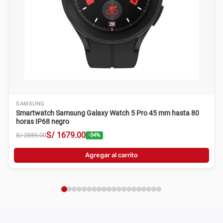
SAMSUNG
Smartwatch Samsung Galaxy Watch 5 Pro 45 mm hasta 80
horas IP68 negro
S/
1679
.
00
S/
2559
.
00
-
34
%
Agregar al carrito