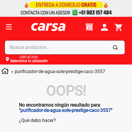
Buscar productos...
UBICACIÓN
:
Selecciona tu ubicación
Términos más buscados
purificador-de-agua-sole-prestige-cacc-3557
1
.
celulares
2
.
moto
OOPS!
3
.
laptop
4
.
apple
No encontramos ningún resultado para
"
purificador-de-agua-sole-prestige-cacc-3557
"
¿Qué debo hacer?