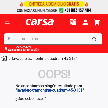
Buscar productos...
UBICACIÓN
:
Selecciona tu ubicación
Términos más buscados
lavadero-tramontina-quadrum-45-3131
1
.
celulares
2
.
moto
OOPS!
3
.
laptop
4
.
apple
No encontramos ningún resultado para
"
lavadero-tramontina-quadrum-45-3131
"
¿Qué debo hacer?