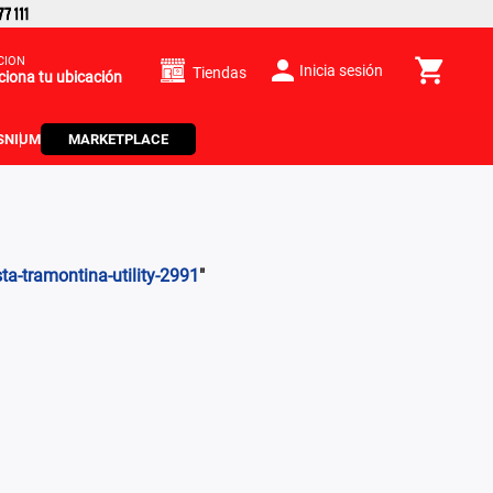
CIÓN
Inicia sesión
Tiendas
ciona tu ubicación
S
NIUM
MARKETPLACE
ta-tramontina-utility-2991
"