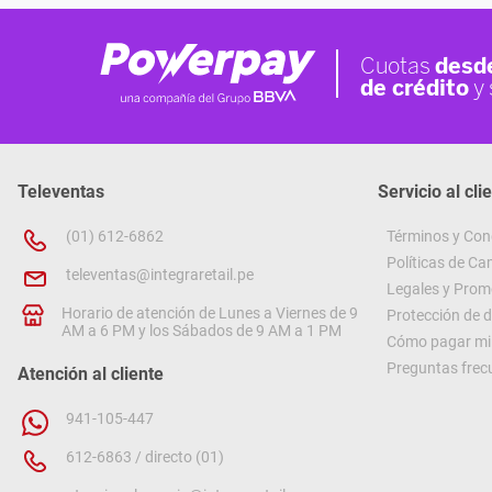
Televentas
Servicio al cli
(01) 612-6862
Términos y Con
Políticas de C
televentas@integraretail.pe
Legales y Prom
Horario de atención de Lunes a Viernes de 9
Protección de 
AM a 6 PM y los Sábados de 9 AM a 1 PM
Cómo pagar mi 
Preguntas frec
Atención al cliente
941-105-447
612-6863 / directo (01)