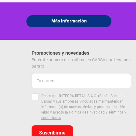
Promociones y novedades
Entérate primero de lo último en CARSA que tenemos
para ti
Deseo que INTEGRA RETAIL S.A.C. (Razón Social de
Carsa) y sus empresas vinculadas me mantengan
informado(a) de nuevas ofertas y promociones. He
leído y acepto la
Política de Privacidad
y
Términos y
condiciones
Suscribirme