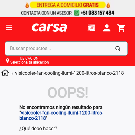
Buscar productos...
UBICACIÓN
:
Selecciona tu ubicación
Términos más buscados
visicooler-fan-cooling-ilumi-1200-litros-blanco-2118
1
.
celulares
2
.
moto
OOPS!
3
.
laptop
4
.
apple
No encontramos ningún resultado para
"
visicooler-fan-cooling-ilumi-1200-litros-
blanco-2118
"
¿Qué debo hacer?