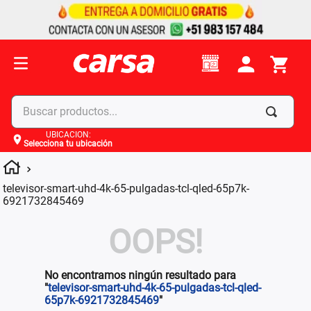
Buscar productos...
UBICACIÓN
:
Selecciona tu ubicación
Términos más buscados
1
.
celulares
televisor-smart-uhd-4k-65-pulgadas-tcl-qled-65p7k-
2
.
moto
6921732845469
3
.
laptop
OOPS!
4
.
apple
No encontramos ningún resultado para
"
televisor-smart-uhd-4k-65-pulgadas-tcl-qled-
65p7k-6921732845469
"